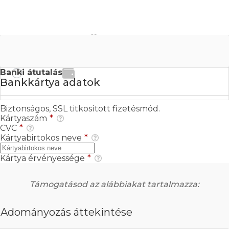
Bankkártyás fizetés
Banki átutalás
Bankkártya adatok
Biztonságos, SSL titkosított fizetésmód.
Kártyaszám
*
CVC
*
Kártyabirtokos neve
*
Kártya érvényessége
*
Támogatásod az alábbiakat tartalmazza:
Adományozás áttekintése