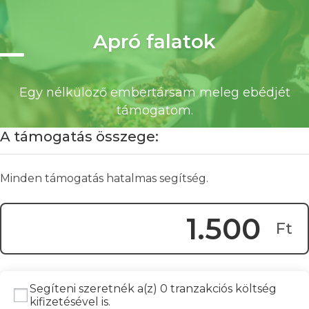
Apró falatok
Egy nélkülöző embertársam meleg ebédjét
támogatom.
Donation Amount:
A támogatás összege:
Minden támogatás hatalmas segítség.
1.500
Ft
Segíteni szeretnék a(z) 0 tranzakciós költség
kifizetésével is.