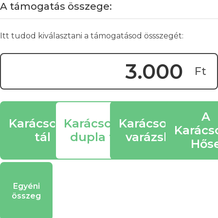
A támogatás összege:
Itt tudod kiválasztani a támogatásod össszegét:
Ft
Donation Amount:
A
Karácsonyi
Karácsonyi
Karácsonyi
Karács
tál
dupla tál
varázslat
Hős
Egyéni
összeg