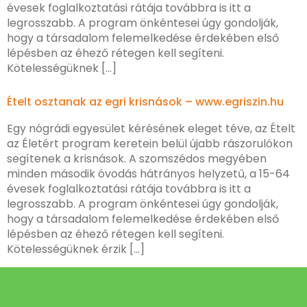
évesek foglalkoztatási rátája továbbra is itt a
legrosszabb. A program önkéntesei úgy gondolják,
hogy a társadalom felemelkedése érdekében első
lépésben az éhező rétegen kell segíteni.
Kötelességüknek […]
Ételt osztanak az egri krisnások – www.egriszin.hu
Egy nógrádi egyesület kérésének eleget téve, az Ételt
az Életért program keretein belül újabb rászorulókon
segítenek a krisnások. A szomszédos megyében
minden második óvodás hátrányos helyzetű, a 15-64
évesek foglalkoztatási rátája továbbra is itt a
legrosszabb. A program önkéntesei úgy gondolják,
hogy a társadalom felemelkedése érdekében első
lépésben az éhező rétegen kell segíteni.
Kötelességüknek érzik […]