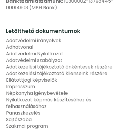
Bankszámlaszámunk:
10300002-13798445-
00014903 (MBH Bank)
Letölthető dokumentumok
Adatvédelmi irányelvek
Adhatvonal
Adatvédelmi Nyilatkozat
Adatvédelmi szabályzat
Adatkezelési tájékoztató önkéntesek részére
Adatkezelési tájékoztató klienseink részére
Ellátottjogi képviselők
Impresszum
Népkonyha igénybevétele
Nyilatkozat képmás készítéséhez és
felhasználásához
Panaszkezelés
Sajtószoba
Szakmai program