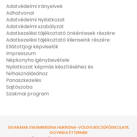
Adatvédelmi irányelvek
Adhatvonal
Adatvédelmi Nyilatkozat
Adatvédelmi szabályzat
Adatkezelési tájékoztató önkéntesek részére
Adatkezelési tájékoztató klienseink részére
Ellátottjogi képviselők
Impresszum
Népkonyha igénybevétele
Nyilatkozat képmás készítéséhez és
felhasználásához
Panaszkezelés
Sajtószoba
Szakmai program
SIVARAMA SWAMI
KRISNA.HU
KRISNA-VÖLGYI BÚCSÚ
FŐISKOLA
1%
GOVINDA ÉTTERMEK