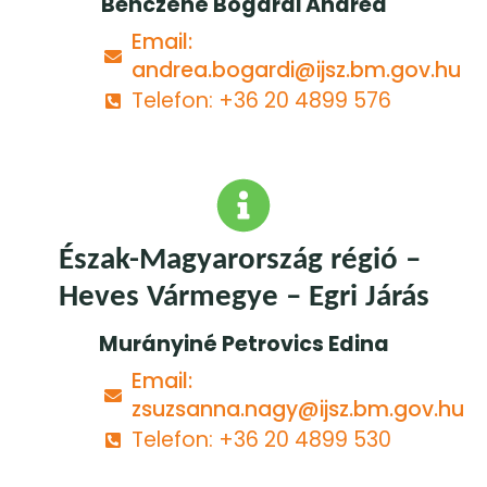
Benczéné Bogárdi Andrea
Email:
andrea.bogardi@ijsz.bm.gov.hu
Telefon: +36 20 4899 576
Észak-Magyarország régió – 
Heves Vármegye – Egri Járás
Murányiné Petrovics Edina
Email:
zsuzsanna.nagy@ijsz.bm.gov.hu
Telefon: +36 20 4899 530