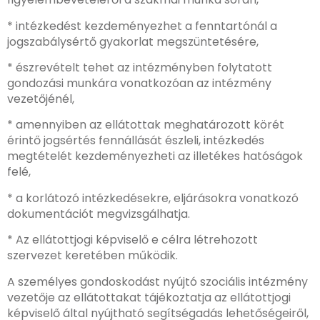
* intézkedést kezdeményezhet a fenntartónál a
jogszabálysértő gyakorlat megszüntetésére,
* észrevételt tehet az intézményben folytatott
gondozási munkára vonatkozóan az intézmény
vezetőjénél,
* amennyiben az ellátottak meghatározott körét
érintő jogsértés fennállását észleli, intézkedés
megtételét kezdeményezheti az illetékes hatóságok
felé,
* a korlátozó intézkedésekre, eljárásokra vonatkozó
dokumentációt megvizsgálhatja.
* Az ellátottjogi képviselő e célra létrehozott
szervezet keretében működik.
A személyes gondoskodást nyújtó szociális intézmény
vezetője az ellátottakat tájékoztatja az ellátottjogi
képviselő által nyújtható segítségadás lehetőségeiről,