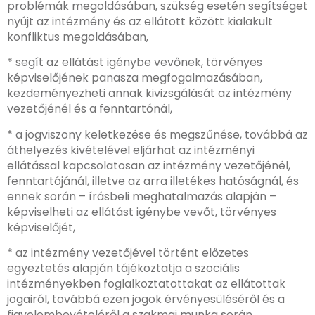
problémák megoldásában, szükség esetén segítséget
nyújt az intézmény és az ellátott között kialakult
konfliktus megoldásában,
* segít az ellátást igénybe vevőnek, törvényes
képviselőjének panasza megfogalmazásában,
kezdeményezheti annak kivizsgálását az intézmény
vezetőjénél és a fenntartónál,
* a jogviszony keletkezése és megszűnése, továbbá az
áthelyezés kivételével eljárhat az intézményi
ellátással kapcsolatosan az intézmény vezetőjénél,
fenntartójánál, illetve az arra illetékes hatóságnál, és
ennek során – írásbeli meghatalmazás alapján –
képviselheti az ellátást igénybe vevőt, törvényes
képviselőjét,
* az intézmény vezetőjével történt előzetes
egyeztetés alapján tájékoztatja a szociális
intézményekben foglalkoztatottakat az ellátottak
jogairól, továbbá ezen jogok érvényesüléséről és a
figyelembevételéről a szakmai munka során,