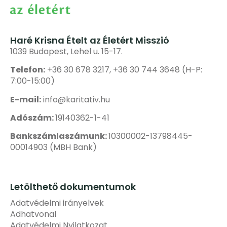
Haré Krisna Ételt az Életért Misszió
1039 Budapest, Lehel u. 15-17.
Telefon:
+36 30 678 3217, +36 30 744 3648 (H-P:
7:00-15:00)
E-mail:
info@karitativ.hu
Adószám:
19140362-1-41
Bankszámlaszámunk:
10300002-13798445-
00014903 (MBH Bank)
Letölthető dokumentumok
Adatvédelmi irányelvek
Adhatvonal
Adatvédelmi Nyilatkozat