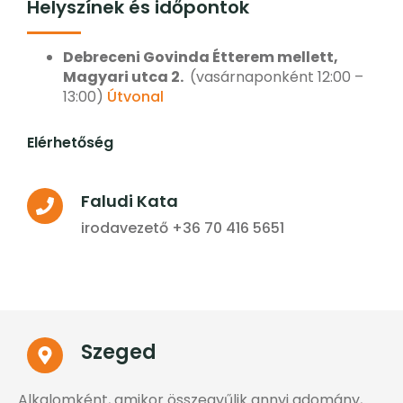
Helyszínek és időpontok
Debreceni Govinda Étterem mellett,
Magyari utca 2.
(vasárnaponként 12:00 –
13:00)
Útvonal
Elérhetőség
Faludi Kata
irodavezető +36 70 416 5651
Szeged
Alkalomként, amikor összegyűlik annyi adomány,