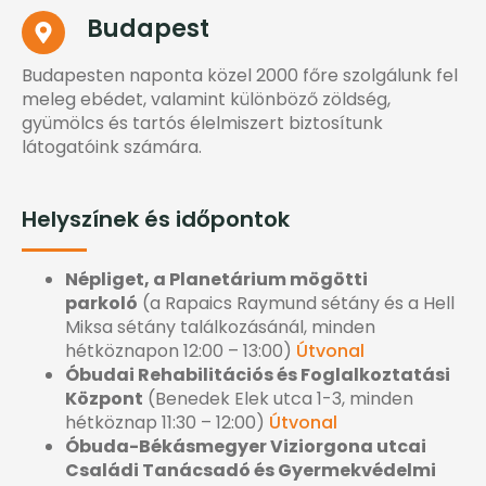
Budapest
Budapesten naponta közel 2000 főre szolgálunk fel
meleg ebédet, valamint különböző zöldség,
gyümölcs és tartós élelmiszert biztosítunk
látogatóink számára.
Helyszínek és időpontok
Népliget, a Planetárium mögötti
parkoló
(a Rapaics Raymund sétány és a Hell
Miksa sétány találkozásánál, minden
hétköznapon 12:00 – 13:00)
Útvonal
Óbudai Rehabilitációs és Foglalkoztatási
Központ
(Benedek Elek utca 1-3, minden
hétköznap 11:30 – 12:00)
Útvonal
Óbuda-Békásmegyer Viziorgona utcai
Családi Tanácsadó és Gyermekvédelmi