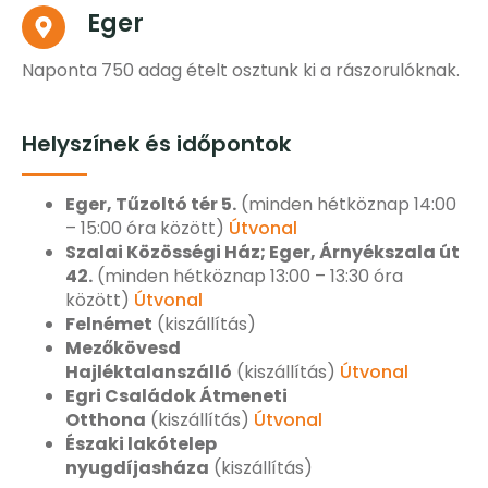
Eger
Naponta 750 adag ételt osztunk ki a rászorulóknak.
Helyszínek és időpontok
Eger, Tűzoltó tér 5.
(minden hétköznap 14:00
– 15:00 óra között)
Útvonal
Szalai Közösségi Ház; Eger, Árnyékszala út
42.
(minden hétköznap 13:00 – 13:30 óra
között)
Útvonal
Felnémet
(kiszállítás)
Mezőkövesd
Hajléktalanszálló
(kiszállítás)
Útvonal
Egri Családok Átmeneti
Otthona
(kiszállítás)
Útvonal
Északi lakótelep
nyugdíjasháza
(kiszállítás)