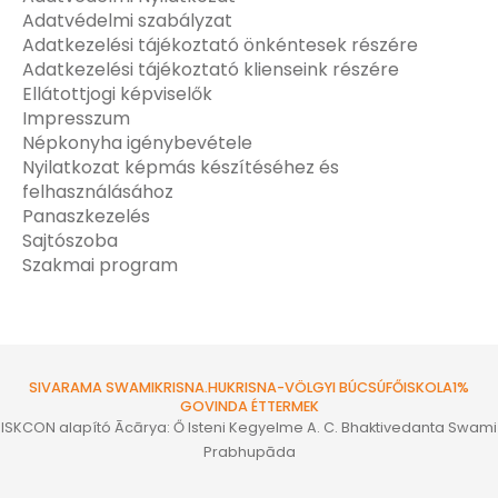
Adatvédelmi szabályzat
Adatkezelési tájékoztató önkéntesek részére
Adatkezelési tájékoztató klienseink részére
Ellátottjogi képviselők
Impresszum
Népkonyha igénybevétele
Nyilatkozat képmás készítéséhez és
felhasználásához
Panaszkezelés
Sajtószoba
Szakmai program
SIVARAMA SWAMI
KRISNA.HU
KRISNA-VÖLGYI BÚCSÚ
FŐISKOLA
1%
GOVINDA ÉTTERMEK
ISKCON alapító Ācārya: Ő Isteni Kegyelme A. C. Bhaktivedanta Swami
Prabhupāda