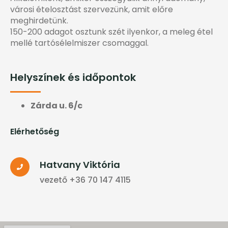
városi ételosztást szervezünk, amit előre
meghirdetünk.
150-200 adagot osztunk szét ilyenkor, a meleg étel
mellé tartósélelmiszer csomaggal.
Helyszínek és időpontok
Zárda u. 6/c
Elérhetőség
Hatvany Viktória
vezető +36 70 147 4115