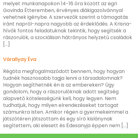
melyet munkanapokon 14-16 óra között az egri
Govinda Étteremben, érvényes diákigazolvánnyal
vehetnek igénybe. A szervezők szerint a támogatás
iránt napról-napra nagyobb az érdeklődés. A Krisna-
hívők fontos feladatuknak tekintik, hogy segítsék a
rászorulók, a szociálisan hátrányos helyzetű családok
[…]
Várallyay Éva
Régóta megfogalmazódott bennem, hogy hogyan
tudnék hasznosabb tagja lenni a társadalomnak?
Hogyan segíthetnék én is az embereken? Úgy
gondolom, hogy a rászorulóknak adott segítség
alapvető kötelességünk kell, hogy legyen. Nem
tudhatjuk, hogy milyen elrendezéseket tartogat
számunkra Isten. Amikor régen a gyermekeimmel a
játszótéren játszottam és egy síró kislánynak
segítettem, aki elesett és Édesanyja éppen nem […]