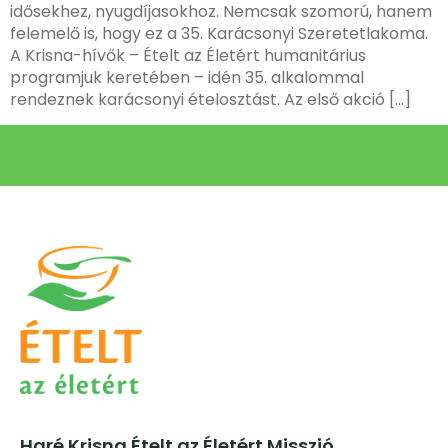
idősekhez, nyugdíjasokhoz. Nemcsak szomorú, hanem
felemelő is, hogy ez a 35. Karácsonyi Szeretetlakoma.
A Krisna-hívők – Ételt az Életért humanitárius
programjuk keretében – idén 35. alkalommal
rendeznek karácsonyi ételosztást. Az első akció […]
Haré Krisna Ételt az Életért Misszió