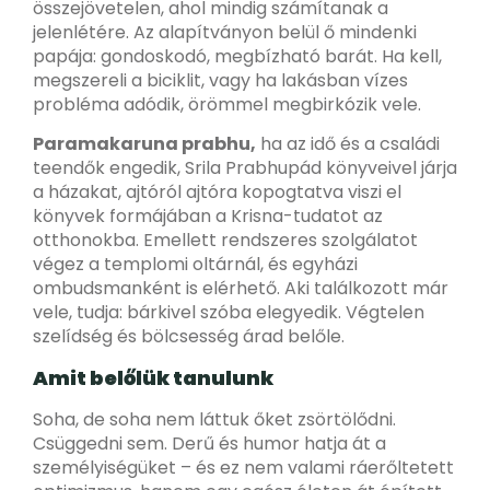
összejövetelen, ahol mindig számítanak a
jelenlétére. Az alapítványon belül ő mindenki
papája: gondoskodó, megbízható barát. Ha kell,
megszereli a biciklit, vagy ha lakásban vízes
probléma adódik, örömmel megbirkózik vele.
Paramakaruna prabhu,
ha az idő és a családi
teendők engedik, Srila Prabhupád könyveivel járja
a házakat, ajtóról ajtóra kopogtatva viszi el
könyvek formájában a Krisna-tudatot az
otthonokba. Emellett rendszeres szolgálatot
végez a templomi oltárnál, és egyházi
ombudsmanként is elérhető. Aki találkozott már
vele, tudja: bárkivel szóba elegyedik. Végtelen
szelídség és bölcsesség árad belőle.
Amit belőlük tanulunk
Soha, de soha nem láttuk őket zsörtölődni.
Csüggedni sem. Derű és humor hatja át a
személyiségüket – és ez nem valami ráerőltetett