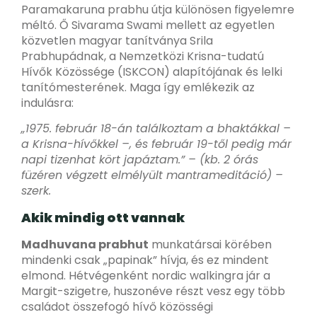
Paramakaruna prabhu útja különösen figyelemre
méltó. Ő Sivarama Swami mellett az egyetlen
közvetlen magyar tanítványa Srila
Prabhupádnak, a Nemzetközi Krisna-tudatú
Hívők Közössége (ISKCON) alapítójának és lelki
tanítómesterének. Maga így emlékezik az
indulásra:
„1975. február 18-án találkoztam a bhaktákkal –
a Krisna-hívőkkel –, és február 19-től pedig már
napi tizenhat kört japáztam.” – (kb. 2 órás
füzéren végzett elmélyült mantrameditáció) –
szerk.
Akik mindig ott vannak
Madhuvana prabhut
munkatársai körében
mindenki csak „papinak” hívja, és ez mindent
elmond. Hétvégenként nordic walkingra jár a
Margit-szigetre, huszonéve részt vesz egy több
családot összefogó hívő közösségi