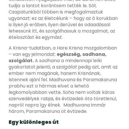
tudja: a lantot korántsem tették le. Sőt.
Csapatunkból többen is megfogalmaztuk
ugyanazt: ez az életcélunk – hogy az ő korukban
is ilyen jó erőben, ilyen derűvel és odaadással
lehessünk itt, és szolgálhassuk a mozgalmat, az
ételosztást és egymást.
A Krisna-tudatban, a Hare Krisna mozgalomban
– van egy jelmondat:
egészség, sadhana,
szolgálat.
A
sadhana
a mindennapi lelki
gyakorlatot jelenti, a
szolgálat
pedig azt, amit az
ember nem magának, hanem Krisnának,
Istennek ajánl fel. Madhuvana és Paramakaruna
prabhu ezt a hármas elvet a lehető
legkomolyabban vette. Soha nem voltak káros
szenvedélyek rabjai, és évtizedek óta töretlenül,
napról napra így élnek. Madhuvana immár
három, Paramakaruna öt évtizede.
Egy különleges út