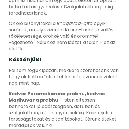
optimizmus, hanem egy egész életen át épített
belső tartás gyümölcse. Szolgálatukban pedig
fáradhatatlanok.
Ők élő bizonyítékai a
Bhagavad-gíta
egyik
sorának, amely szerint a Krisna-tudat „a vallás
tökéletessége, örökké való és örömmel
végezhető.” Náluk ez nem idézet a falon – ez az
életük.
Köszönjük!
Fel sem fogjuk igazán, mekkora szerencsénk van,
hogy ők ketten “ők a két kincs” itt vannak velünk
nap mint nap.
Kedves Paramakaruna prabhu, kedves
Madhuvana prabhu
– Isten éltessen
benneteket jó egészségben, derűben és
szolgálatban, még nagyon sokáig. Köszönjük a
társaságotokat és a tanításokat. Kérünk titeket:
maradjatok velünk!