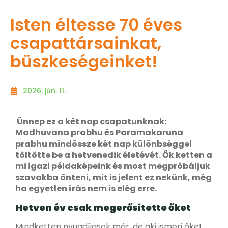
Isten éltesse 70 éves
csapattársainkat,
büszkeségeinket!
2026. jún. 11.
Ünnep ez a két nap csapatunknak:
Madhuvana prabhu és Paramakaruna
prabhu mindössze két nap különbséggel
töltötte be a hetvenedik életévét. Ők ketten a
mi igazi példaképeink és most megpróbáljuk
szavakba önteni, mit is jelent ez nekünk, még
ha egyetlen írás nem is elég erre.
Hetven év csak megerősítette őket
Mindketten nyugdíjasok már, de aki ismeri őket,