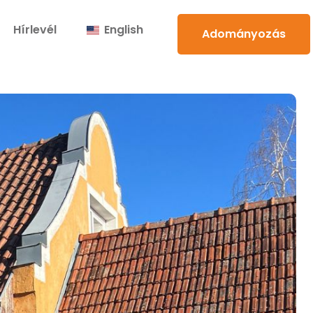
Hírlevél
English
Adományozás