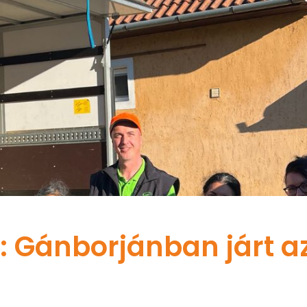
r: Gánborjánban járt a