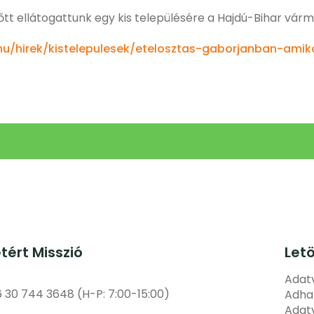
t ellátogattunk egy kis településére a Hajdú-Bihar vár
t.hu/hirek/kistelepulesek/etelosztas-gaborjanban-am
etért Misszió
Let
Adatv
6 30 744 3648 (H-P: 7:00-15:00)
Adha
Adatv