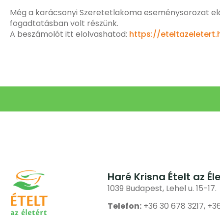
Még a karácsonyi Szeretetlakoma eseménysorozat előt
fogadtatásban volt részünk.
A beszámolót itt elolvashatod:
https://eteltazeleter
Haré Krisna Ételt az Él
1039 Budapest, Lehel u. 15-17.
Telefon:
+36 30 678 3217, +3