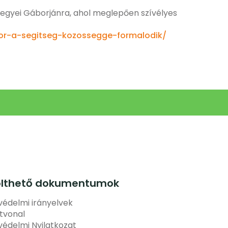
megyei Gáborjánra, ahol meglepően szívélyes
ikor-a-segitseg-kozossegge-formalodik/
ölthető dokumentumok
édelmi irányelvek
tvonal
édelmi Nyilatkozat