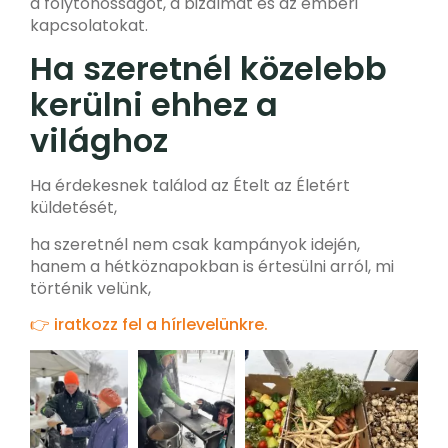
a folytonosságot, a bizalmat és az emberi
kapcsolatokat.
Ha szeretnél közelebb
kerülni ehhez a
világhoz
Ha érdekesnek találod az Ételt az Életért
küldetését,
ha szeretnél nem csak kampányok idején,
hanem a hétköznapokban is értesülni arról, mi
történik velünk,
👉
iratkozz fel a hírlevelünkre
.