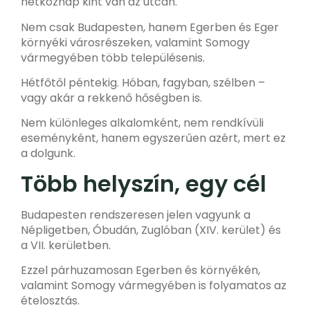
hétköznap kint van az utcán
.
Nem csak Budapesten, hanem
Egerben és Eger
környéki városrészeken
, valamint
Somogy
vármegyében több településen
is.
Hétfőtől péntekig.
Hóban, fagyban, szélben –
vagy akár a rekkenő hőségben is.
Nem különleges alkalomként, nem rendkívüli
eseményként, hanem egyszerűen azért, mert
ez
a dolgunk
.
Több helyszín, egy cél
Budapesten rendszeresen jelen vagyunk a
Népligetben
,
Óbudán
,
Zuglóban (XIV. kerület)
és
a
VII. kerületben
.
Ezzel párhuzamosan Egerben és környékén,
valamint Somogy vármegyében is folyamatos az
ételosztás.