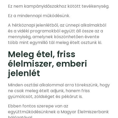
Ez nem kampányidőszakhoz kötött tevékenység.
Ez a
mindennapi működésünk
.
A hétköznapi jelenlétből, az ünnepi alkalmakból
és a vidéki programokból együtt áll össze az a
mennyiség, amelynek köszönhetően
évente
több mint egymillió tál meleg ételt osztunk ki
.
Meleg étel, friss
élelmiszer, emberi
jelenlét
Minden osztási alkalommal arra törekszünk, hogy
ne csak meleg ételt adjunk, hanem
friss
gyümölcsöt, zöldséget és pékárut is
.
Ebben fontos szerepe van az
együttműködésünknek a
Magyar Élelmiszerbank
hálózatával
.