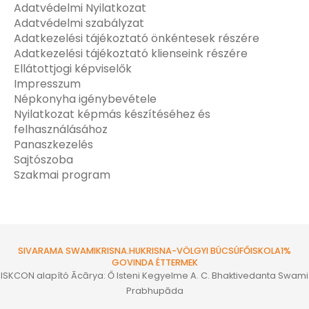
Adatvédelmi Nyilatkozat
Adatvédelmi szabályzat
Adatkezelési tájékoztató önkéntesek részére
Adatkezelési tájékoztató klienseink részére
Ellátottjogi képviselők
Impresszum
Népkonyha igénybevétele
Nyilatkozat képmás készítéséhez és
felhasználásához
Panaszkezelés
Sajtószoba
Szakmai program
SIVARAMA SWAMI
KRISNA.HU
KRISNA-VÖLGYI BÚCSÚ
FŐISKOLA
1%
GOVINDA ÉTTERMEK
ISKCON alapító Ācārya: Ő Isteni Kegyelme A. C. Bhaktivedanta Swami
Prabhupāda