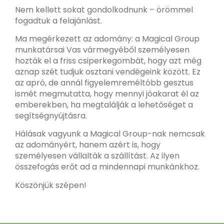
Nem kellett sokat gondolkodnunk – örömmel
fogadtuk a felajánlást.
Ma megérkezett az adomány: a Magical Group
munkatársai Vas vármegyéből személyesen
hozták el a friss csiperkegombát, hogy azt még
aznap szét tudjuk osztani vendégeink között. Ez
az apró, de annál figyelemreméltóbb gesztus
ismét megmutatta, hogy mennyi jóakarat él az
emberekben, ha megtalálják a lehetőséget a
segítségnyújtásra.
Hálásak vagyunk a Magical Group-nak nemcsak
az adományért, hanem azért is, hogy
személyesen vállalták a szállítást. Az ilyen
összefogás erőt ad a mindennapi munkánkhoz.
Köszönjük szépen!