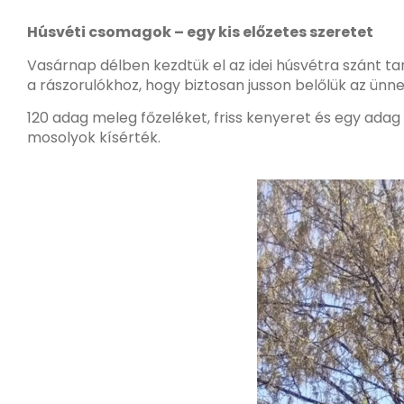
Húsvéti csomagok – egy kis előzetes szeretet
Vasárnap délben kezdtük el az idei húsvétra szánt t
a rászorulókhoz, hogy biztosan jusson belőlük az ünnep
120 adag meleg főzeléket, friss kenyeret és egy adag
mosolyok kísérték.