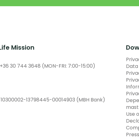
Life Mission
Dow
Priva
 +36 30 744 3648 (MON-FRI: 7:00-15:00)
Data 
Priv
Priva
Info
Priva
:
10300002-13798445-00014903 (MBH Bank)
Depe
mast
Use o
Decla
Comp
Pres