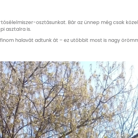
artósélelmiszer-osztásunkat. Bár az ünnep még csak közel
i asztalra is.
 finom halavát adtunk át – ez utóbbit most is nagy örömm