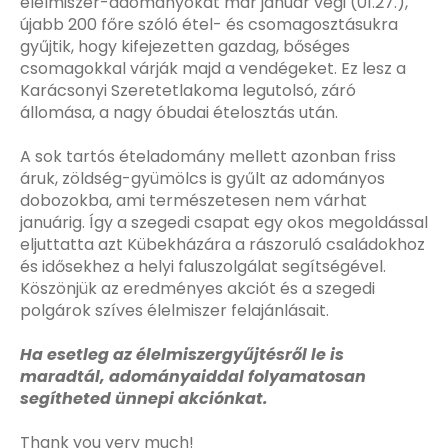
élelmiszer-adományokat már január végi (01.27.),
újabb 200 főre szóló étel- és csomagosztásukra
gyűjtik, hogy kifejezetten gazdag, bőséges
csomagokkal várják majd a vendégeket. Ez lesz a
Karácsonyi Szeretetlakoma legutolsó, záró
állomása, a nagy óbudai ételosztás után.
A sok tartós ételadomány mellett azonban friss
áruk, zöldség-gyümölcs is gyűlt az adományos
dobozokba, ami természetesen nem várhat
januárig. Így a szegedi csapat egy okos megoldással
eljuttatta azt Kübekházára a rászoruló családokhoz
és idősekhez a helyi faluszolgálat segítségével.
Köszönjük az eredményes akciót és a szegedi
polgárok szíves élelmiszer felajánlásait.
Ha esetleg az élelmiszergyűjtésről le is
maradtál, adományaiddal folyamatosan
segítheted ünnepi akciónkat.
Thank you very much!