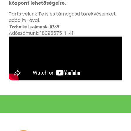
központ lehetőségeire.
Tarts velünk Te is és támogasd törekvéseinket
adód 1%-ával.
𝐓𝐞𝐜𝐡𝐧𝐢𝐤𝐚𝐢 𝐬𝐳𝐚́𝐦𝐮𝐧𝐤: 𝟎𝟑𝟖𝟗
Adószámunk: 18095575-1-41