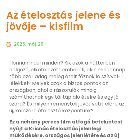
Az ételosztás jelene és
jövője – kisfilm
2026. máj. 20.
Honnan indul minden? Kik azok a háttérben
dolgozó, elkötelezett emberek, akik mindennap
több ezer adag meleg ételt főznek le szívvel-
lélekkel? Melyek azok a biztos pontok az
országban, ahol a rászorulók mindig
számíthatnak egy tál tápláló ételre és egy jó
szóra? És milyen reményteli jövőt vetít előre az
új, korszerű ételosztó központunk?
Ez a néhány perces film átfogó betekintést
nyújt a Krisnás ételosztás jelenlegi
működésére, országos jelenlétére és az új