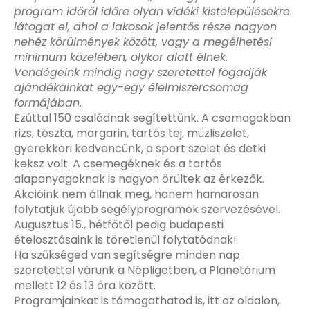
program időről időre olyan vidéki kistelepülésekre
látogat el, ahol a lakosok jelentős része nagyon
nehéz körülmények között, vagy a megélhetési
minimum közelében, olykor alatt élnek.
Vendégeink mindig nagy szeretettel fogadják
ajándékainkat egy-egy élelmiszercsomag
formájában.
Ezúttal 150 családnak segítettünk. A csomagokban
rizs, tészta, margarin, tartós tej, müzliszelet,
gyerekkori kedvencünk, a sport szelet és detki
keksz volt. A csemegéknek és a tartós
alapanyagoknak is nagyon örültek az érkezők.
Akcióink nem állnak meg, hanem hamarosan
folytatjuk újabb segélyprogramok szervezésével.
Augusztus 15., hétfőtől pedig budapesti
ételosztásaink is töretlenül folytatódnak!
Ha szükséged van segítségre minden nap
szeretettel várunk a Népligetben, a Planetárium
mellett 12 és 13 óra között.
Programjainkat is támogathatod is, itt az oldalon,