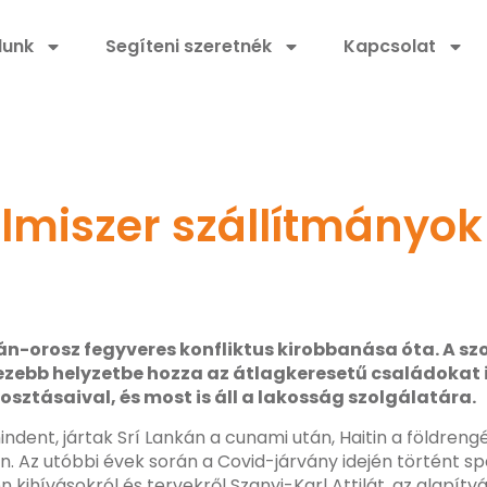
lunk
Segíteni szeretnék
Kapcsolat
elmiszer szállítmányo
rán-orosz fegyveres konfliktus kirobbanása óta. A 
ebb helyzetbe hozza az átlagkeresetű családokat is.
losztásaival, és most is áll a lakosság szolgálatára.
dent, jártak Srí Lankán a cunami után, Haitin a földrengés
. Az utóbbi évek során a Covid-járvány idején történt sp
 kihívásokról és tervekről Szanyi-Karl Attilát, az alapítv