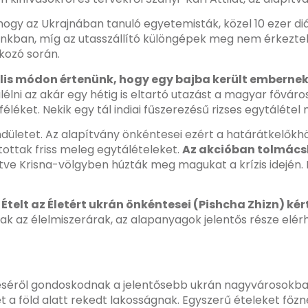
hogy az Ukrajnában tanuló egyetemisták, közel 10 ezer d
ánkban, míg az utasszállító különgépek meg nem érkeztek 
kozó során.
lis módon értenünk, hogy egy bajba került emberne
úlélni az akár egy hétig is eltartó utazást a magyar főv
éket. Nekik egy tál indiai fűszerezésű rizses egytálétel
letet. Az alapítvány önkéntesei ezért a határátkelőkhö
tottak friss meleg egytálételeket.
Az akcióban tolmácsk
etve Krisna-völgyben húzták meg magukat a krízis idején. 
 Ételt az Életért ukrán önkéntesei (Pishcha Zhizn) ké
k az élelmiszerárak, az alapanyagok jelentős része elérh
éséről gondoskodnak a jelentősebb ukrán nagyvárosokba
a föld alatt rekedt lakosságnak. Egyszerű ételeket főznek