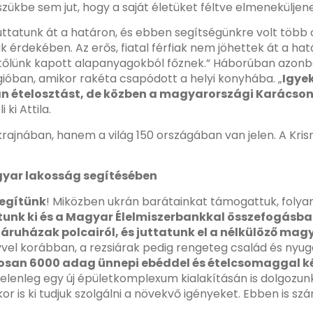
ükbe sem jut, hogy a saját életüket féltve elmeneküljenek.
ttatunk át a határon, és ebben segítségünkre volt több or
uk érdekében. Az erős, fiatal férfiak nem jöhettek át a h
a tőlünk kapott alapanyagokból főznek.” Háborúban azonb
gióban, amikor rakéta csapódott a helyi konyhába. „
Igye
án ételosztást, de közben a magyarországi Karácsony
ki Attila.
rajnában, hanem a világ 150 országában van jelen. A Kris
agyar lakosság segítésében
segítünk
! Miközben ukrán barátainkat támogattuk, foly
sztunk ki és a Magyar Élelmiszerbankkal összefogásb
 áruházak polcairól, és juttatunk el a nélkülöző ma
vvel korábban, a rezsiárak pedig rengeteg család és nyugd
san 6000 adag ünnepi ebéddel és ételcsomaggal kész
 jelenleg egy új épületkomplexum kialakításán is dolgozunk
kkor is ki tudjuk szolgálni a növekvő igényeket. Ebben is