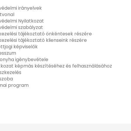
édelmi irányelvek
tvonal
édelmi Nyilatkozat
védelmi szabályzat
ezelési tájékoztató önkéntesek részére
ezelési tájékoztató klienseink részére
ottjogi képviselők
esszum
onyha igénybevétele
tkozat képmás készítéséhez és felhasználásához
szkezelés
ószoba
mai program