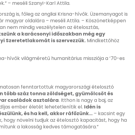
” – meséli Szanyi-Karl Attila.
szág is, főleg az angliai Krisna-hívők. Üzemanyagot is
atár magyar oldalára – meséli Attila. – Köszönetképpen
an nem mindig veszélytelen az ételosztás,
kszünk a karácsonyi időszakban még egy
i Szeretetlakomát is szervezzük.
Mindkettőhöz
na-hívők világméretű humanitárius missziója a ’70-es
amatosan fenntartottuk magyarországi ételosztó
an több száz tonna zöldséget, gyümölcsöt és
gyar családok asztalára
. Itthon is nagy a baj, az
íjas ember életét lehetetlenítik el.
Idén is
ülünk, és ha kell, akkor ráfőzünk…
– kacsint egy
, hogy növelni tudjuk az ételosztó kapacitást, hogy ha
 számítunk a lakosság kedves támogatására.”