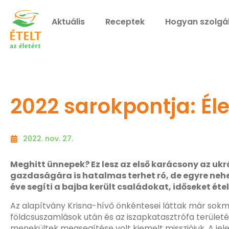
Aktuális
Receptek
Hogyan szolgá
2022 sarokpontja: Él
2022. nov. 27.
Meghitt ünnepek? Ez lesz az első karácsony az uk
gazdaságára is hatalmas terhet ró, de egyre nehez
éve segíti a bajba került családokat, időseket éte
Az alapítvány Krisna-hívő önkéntesei láttak már sokmin
földcsuszamlások után és az iszapkatasztrófa területén
menekültek megsegítése volt kiemelt missziójuk. A jelen