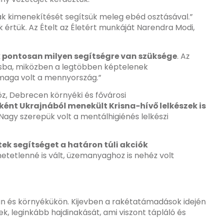
iák kimenekítését segítsük meleg ebéd osztásával.”
értük. Az Ételt az Életért munkáját Narendra Modi,
k pontosan milyen segítségre van szüksége
. Az
árosba, miközben a legtöbben képtelenek
 maga volt a mennyország.”
z, Debrecen környéki és fővárosi
ént Ukrajnából menekült Krisna-hívő lelkészek is
Nagy szerepük volt a mentálhigiénés lelkészi
rtek segítséget a határon túli akciók
etetlenné is vált, üzemanyaghoz is nehéz volt
n és környékükön. Kijevben a rakétatámadások idején
, leginkább hajdinakását, ami viszont tápláló és