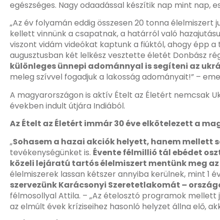
egészséges. Nagy odaadással készítik nap mint nap, esz
„Az év folyamán eddig összesen 20 tonna élelmiszert ju
kellett vinnünk a csapatnak, a határról való hazajutás
viszont vidám videókat kaptunk a fiúktól, ahogy épp 
augusztusban két lelkész vesztette életét Donbász ré
különleges ünnepi adománnyal is segíteni az ukr
meleg szívvel fogadjuk a lakosság adományait!” – emeli 
A magyarországon is aktív Ételt az Életért nemcsak Uk
években indult útjára Indiából.
Az Ételt az Életért immár 30 éve elkötelezett a m
„
Sohasem a hazai akciók helyett, hanem mellett 
tevékenységünket is.
Évente félmillió tál ebédet o
közeli lejáratú tartós élelmiszert mentünk meg az
élelmiszerek lassan kétszer annyiba kerülnek, mint 1 é
szervezünk Karácsonyi Szeretetlakomát – országo
félmosollyal Attila. – „Az ételosztó programok mellett
az elmúlt évek kríziseihez hasonló helyzet állna elő, a