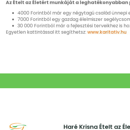
Az Ételt az Életért munkáját a leghatékonyabba
4000 Forintból már egy négytagú család ünnepi 
7000 Forintból egy gazdag élelmiszer segélycsom
30 000 Forintból már a fejlesztési terveikhez is h
Egyetlen kattintással itt segíthetsz:
www.karitativ.hu
Haré Krisna Ételt az Él