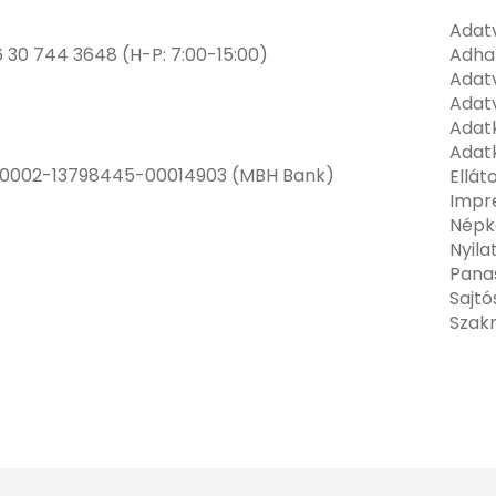
Adatv
6 30 744 3648 (H-P: 7:00-15:00)
Adha
Adatv
Adat
Adatk
Adatk
00002-13798445-00014903 (MBH Bank)
Ellát
Impr
Népk
Nyila
Pana
Sajt
Szak