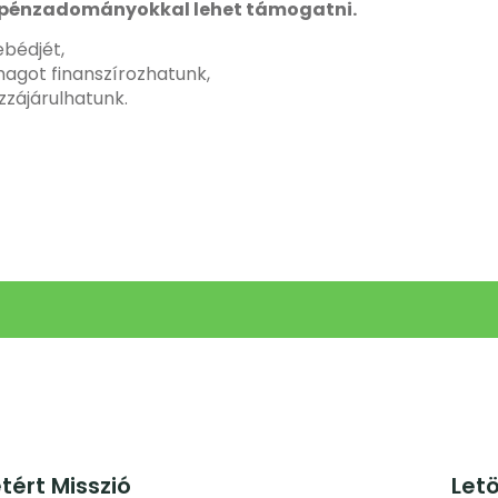
n pénzadományokkal lehet támogatni.
ebédjét,
agot finanszírozhatunk,
ozzájárulhatunk.
etért Misszió
Let