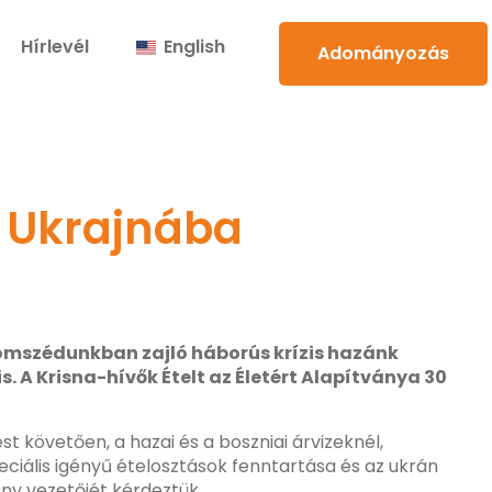
Hírlevél
English
Adományozás
k Ukrajnába
szomszédunkban zajló háborús krízis hazánk
 A Krisna-hívők Ételt az Életért Alapítványa 30
t követően, a hazai és a boszniai árvizeknél,
eciális igényű ételosztások fenntartása és az ukrán
ány vezetőjét kérdeztük.