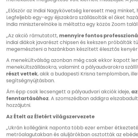
„Először az Indiai Nagykövetség keresett meg minket, 
Legfeljebb egy-egy éjszakára szállásolták el őket haz
India miniszterelnöke is méltatta egy közös Zoom talál
„Az akció rámutatott,
mennyire fontos professzioná
indiai diákok javarészt chipsen és kekszen próbálták t
megemészteni a hazánkban készített élesztős kenyérfél
A menekültválság azonban még csak ekkor kapott lendü
menekültszállásokra, valamint a pályaudvarokra szállí
részt vettek
, akik a budapesti Krisna templomban, ill
segítségnyújtásban.
Ám épp csak lecsengett a pályaudvari akciók ideje,
az
fenntartásához
. A szomszédban addigra elszabadulta
hozzájutni.
Az Ételt az Életért világszervezete
„Ukrán kollégáink naponta több ezer ember étkeztet
metróalagutakban és aluljárókban osztották az ebédet 