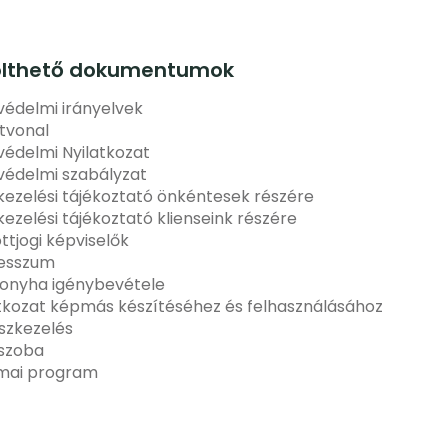
ölthető dokumentumok
édelmi irányelvek
tvonal
édelmi Nyilatkozat
védelmi szabályzat
ezelési tájékoztató önkéntesek részére
ezelési tájékoztató klienseink részére
ottjogi képviselők
esszum
onyha igénybevétele
tkozat képmás készítéséhez és felhasználásához
szkezelés
ószoba
mai program