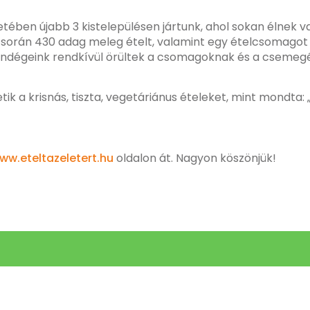
eretében újabb 3 kistelepülésen jártunk, ahol sokan éln
során 430 adag meleg ételt, valamint egy ételcsomagot i
Vendégeink rendkívül örültek a csomagoknak és a csemegék
k a krisnás, tiszta, vegetáriánus ételeket, mint mondta: „
ww.eteltazeletert.hu
oldalon át. Nagyon köszönjük!