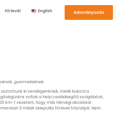
Hírlevél
English
Adományozás
ádoknak, gyermekeknek.
 osztottunk ki vendégeinknek, mellé kukorica
gítségünkre voltak a helyi családsegítő szolgálatok,
1000 km-t vezetett, hogy más hétvégi akciókkal
marosan 3 másik település híreivel folytatjuk. Nem