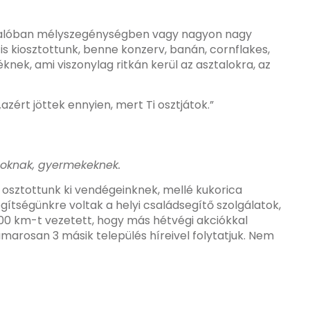
ek valóban mélyszegénységben vagy nagyon nagy
s kiosztottunk, benne konzerv, banán, cornflakes,
nek, ami viszonylag ritkán kerül az asztalokra, az
azért jöttek ennyien, mert Ti osztjátok.”
ádoknak, gyermekeknek.
 osztottunk ki vendégeinknek, mellé kukorica
gítségünkre voltak a helyi családsegítő szolgálatok,
1000 km-t vezetett, hogy más hétvégi akciókkal
marosan 3 másik település híreivel folytatjuk. Nem