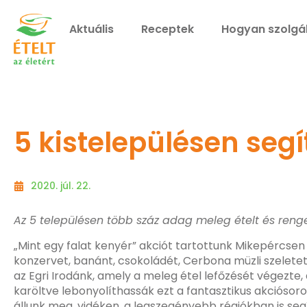
Aktuális
Receptek
Hogyan szolgá
5 kistelepülésen segí
2020. júl. 22.
Az 5 településen több száz adag meleg ételt és reng
„Mint egy falat kenyér” akciót tartottunk Mikepércse
konzervet, banánt, csokoládét, Cerbona müzli szeletet 
az Egri Irodánk, amely a meleg étel lefőzését végezte,
karöltve lebonyolíthassák ezt a fantasztikus akciósor
állunk meg, vidéken, a legszegényebb régiókban is seg