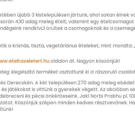
eretében újabb 3 kistelepülésen jártunk, ahol sokan éln
során 430 adag meleg ételt, valamint egy ételcsomagot i
Vendégeink rendkívül örültek a csomagoknak és a csemegék
k a krisnás, tiszta, vegetáriánus ételeket, mint mondta: „
ww.eteltazeletert.hu
oldalon át. Nagyon köszönjük!
eteg kiegészítő terméket osztottunk ki a rászoruló csal
n és Derecskén. A két településen 270 adag meleg ebédet
és játékokat is vittünk a gyerekek végett. Az akcióban se
 debreceni és pécsi önkénteseink. Jakl Norbi Prabhu pl. 
ozatot. Köszönjük szépen minden kedves résztvevőnek. Ha
ítünk!