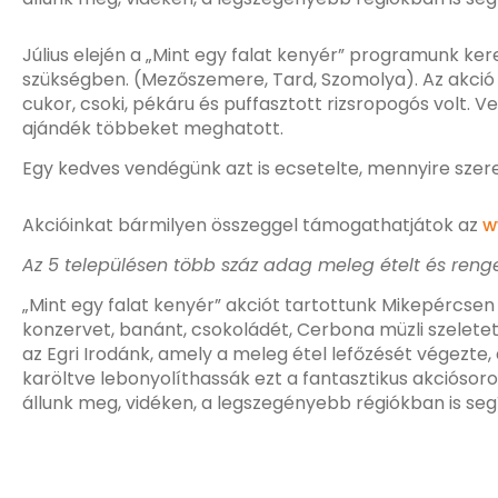
Július elején a „Mint egy falat kenyér” programunk k
szükségben. (Mezőszemere, Tard, Szomolya). Az akció 
cukor, csoki, pékáru és puffasztott rizsropogós volt. 
ajándék többeket meghatott.
Egy kedves vendégünk azt is ecsetelte, mennyire szereti
Akcióinkat bármilyen összeggel támogathatjátok az
w
Az 5 településen több száz adag meleg ételt és reng
„Mint egy falat kenyér” akciót tartottunk Mikepércse
konzervet, banánt, csokoládét, Cerbona müzli szeletet 
az Egri Irodánk, amely a meleg étel lefőzését végezte,
karöltve lebonyolíthassák ezt a fantasztikus akciósor
állunk meg, vidéken, a legszegényebb régiókban is seg