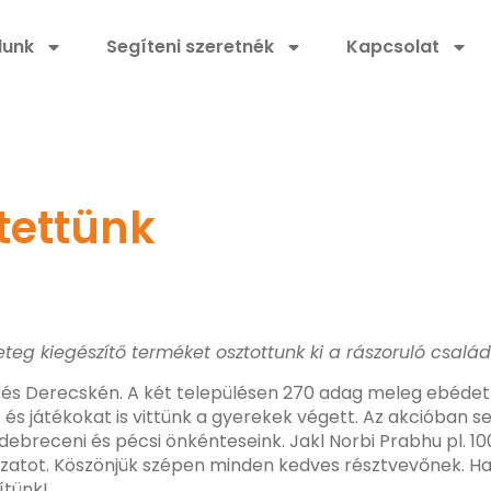
lunk
Segíteni szeretnék
Kapcsolat
tettünk
eteg kiegészítő terméket osztottunk ki a rászoruló csal
n és Derecskén. A két településen 270 adag meleg ebédet
és játékokat is vittünk a gyerekek végett. Az akcióban se
 debreceni és pécsi önkénteseink. Jakl Norbi Prabhu pl. 
ozatot. Köszönjük szépen minden kedves résztvevőnek. Ha
ítünk!