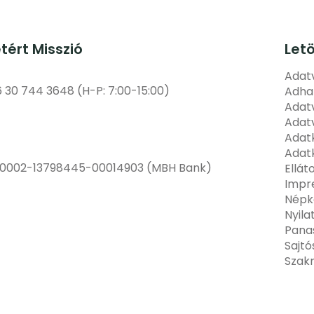
etért Misszió
Let
Adatv
6 30 744 3648 (H-P: 7:00-15:00)
Adha
Adatv
Adat
Adatk
Adatk
00002-13798445-00014903 (MBH Bank)
Ellát
Impr
Népk
Nyila
Pana
Sajt
Szak