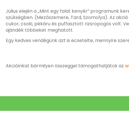
Július elején a „Mint egy falat kenyér” programunk k
szükségben. (Mezőszemere, Tard, Szomolya). Az akció 
cukor, csoki, pékáru és puffasztott rizsropogós volt. 
ajándék többeket meghatott.
Egy kedves vendégünk azt is ecsetelte, mennyire szereti
Akcióinkat bármilyen összeggel támogathatjátok az
w