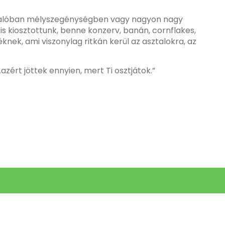
ek valóban mélyszegénységben vagy nagyon nagy
s kiosztottunk, benne konzerv, banán, cornflakes,
nek, ami viszonylag ritkán kerül az asztalokra, az
azért jöttek ennyien, mert Ti osztjátok.”