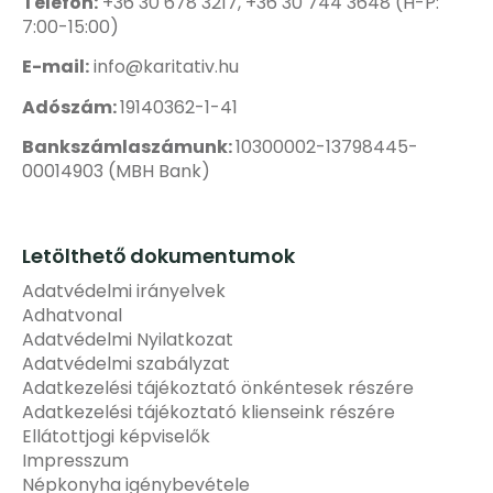
Telefon:
+36 30 678 3217, +36 30 744 3648 (H-P:
7:00-15:00)
E-mail:
info@karitativ.hu
Adószám:
19140362-1-41
Bankszámlaszámunk:
10300002-13798445-
00014903 (MBH Bank)
Letölthető dokumentumok
Adatvédelmi irányelvek
Adhatvonal
Adatvédelmi Nyilatkozat
Adatvédelmi szabályzat
Adatkezelési tájékoztató önkéntesek részére
Adatkezelési tájékoztató klienseink részére
Ellátottjogi képviselők
Impresszum
Népkonyha igénybevétele