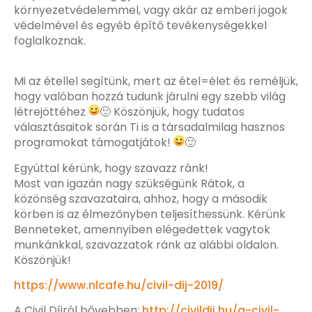
környezetvédelemmel, vagy akár az emberi jogok
védelmével és egyéb építő tevékenységekkel
foglalkoznak.
Mi az étellel segítünk, mert az étel=élet és reméljük,
hogy valóban hozzá tudunk járulni egy szebb világ
létrejöttéhez
🙂
Köszönjük, hogy tudatos
választásaitok során Ti is a társadalmilag hasznos
programokat támogatjátok!
🙂
Egyúttal kérünk, hogy szavazz ránk!
Most van igazán nagy szükségünk Rátok, a
közönség szavazataira, ahhoz, hogy a második
körben is az élmezőnyben teljesíthessünk. Kérünk
Benneteket, amennyiben elégedettek vagytok
munkánkkal, szavazzatok ránk az alábbi oldalon.
Köszönjük!
https://www.nlcafe.hu/civil-
dij-2019/
A Civil Díjról bővebben:
http://civildij.hu/a-
civil-