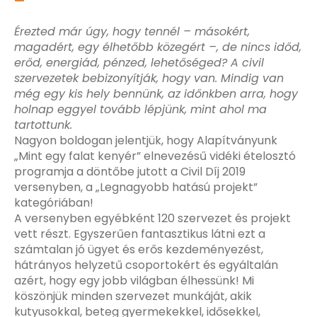
Érezted már úgy, hogy tennél – másokért,
magadért, egy élhetőbb közegért –, de nincs időd,
erőd, energiád, p
énzed, lehetőséged? A civil
szervezetek bebizonyítják, hogy van. Mindig van
még egy kis hely bennünk, az időnkben arra, hogy
holnap eggyel tovább lépjünk, mint ahol ma
tartottunk.
Nagyon boldogan jelentjük, hogy Alapítványunk
„Mint egy falat kenyér” elnevezésű vidéki ételosztó
programja a döntőbe jutott a Civil Díj 2019
versenyben, a „Legnagyobb hatású projekt”
kategóriában!
A versenyben egyébként 120 szervezet és projekt
vett részt. Egyszerűen fantasztikus látni ezt a
számtalan jó ügyet és erős kezdeményezést,
hátrányos helyzetű csoportokért és egyáltalán
azért
, hogy egy jobb világban élhessünk! Mi
köszönjük minden szervezet munkáját, akik
kutyusokkal, beteg gyermekekkel, idősekkel,