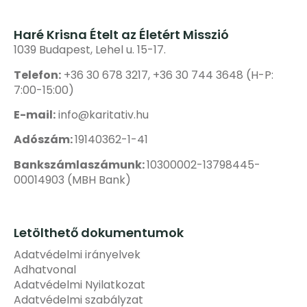
Haré Krisna Ételt az Életért Misszió
1039 Budapest, Lehel u. 15-17.
Telefon:
+36 30 678 3217, +36 30 744 3648 (H-P:
7:00-15:00)
E-mail:
info@karitativ.hu
Adószám:
19140362-1-41
Bankszámlaszámunk:
10300002-13798445-
00014903 (MBH Bank)
Letölthető dokumentumok
Adatvédelmi irányelvek
Adhatvonal
Adatvédelmi Nyilatkozat
Adatvédelmi szabályzat