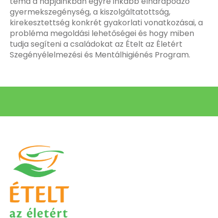
téma a napjainkban egyre inkább elharapódzó
gyermekszegénység, a kiszolgáltatottság,
kirekesztettség konkrét gyakorlati vonatkozásai, a
probléma megoldási lehetőségei és hogy miben
tudja segíteni a családokat az Ételt az Életért
Szegényélelmezési és Mentálhigiénés Program.