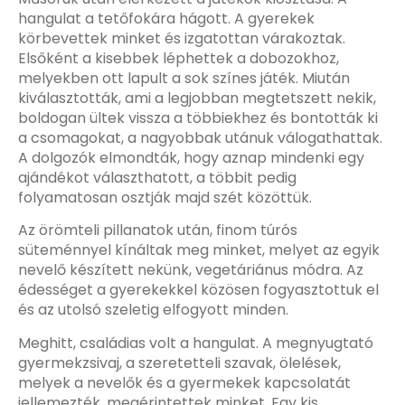
hangulat a tetőfokára hágott. A gyerekek
körbevettek minket és izgatottan várakoztak.
Elsőként a kisebbek léphettek a dobozokhoz,
melyekben ott lapult a sok színes játék. Miután
kiválasztották, ami a legjobban megtetszett nekik,
boldogan ültek vissza a többiekhez és bontották ki
a csomagokat, a nagyobbak utánuk válogathattak.
A dolgozók elmondták, hogy aznap mindenki egy
ajándékot választhatott, a többit pedig
folyamatosan osztják majd szét közöttük.
Az örömteli pillanatok után, finom túrós
süteménnyel kínáltak meg minket, melyet az egyik
nevelő készített nekünk, vegetáriánus módra. Az
édességet a gyerekekkel közösen fogyasztottuk el
és az utolsó szeletig elfogyott minden.
Meghitt, családias volt a hangulat. A megnyugtató
gyermekzsivaj, a szeretetteli szavak, ölelések,
melyek a nevelők és a gyermekek kapcsolatát
jellemezték, megérintettek minket. Egy kis