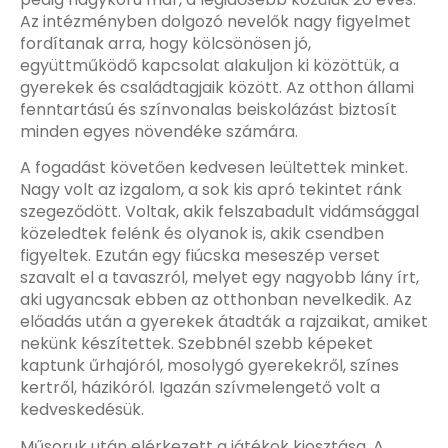
Az intézményben dolgozó nevelők nagy figyelmet
fordítanak arra, hogy kölcsönösen jó,
együttműködő kapcsolat alakuljon ki közöttük, a
gyerekek és családtagjaik között. Az otthon állami
fenntartású és színvonalas beiskolázást biztosít
minden egyes növendéke számára.
A fogadást követően kedvesen leültettek minket.
Nagy volt az izgalom, a sok kis apró tekintet ránk
szegeződött. Voltak, akik felszabadult vidámsággal
közeledtek felénk és olyanok is, akik csendben
figyeltek. Ezután egy fiúcska meseszép verset
szavalt el a tavaszról, melyet egy nagyobb lány írt,
aki ugyancsak ebben az otthonban nevelkedik. Az
előadás után a gyerekek átadták a rajzaikat, amiket
nekünk készítettek. Szebbnél szebb képeket
kaptunk űrhajóról, mosolygó gyerekekről, színes
kertről, házikóról. Igazán szívmelengető volt a
kedveskedésük.
Műsoruk után elérkezett a játékok kiosztása. A