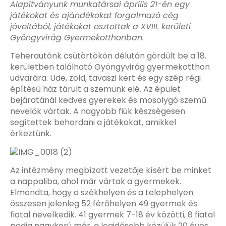
Alapítványunk munkatársai április 21-én egy
játékokat és ajándékokat forgalmazó cég
jóvoltából, játékokat osztottak a XVIII. kerületi
Gyöngyvirág Gyermekotthonban.
Teherautónk csütörtökön délután gördült be a 18.
kerületben található Gyöngyvirág gyermekotthon
udvarára. Üde, zöld, tavaszi kert és egy szép régi
építésű ház tárult a szemünk elé. Az épület
bejáratánál kedves gyerekek és mosolygó szemű
nevelők vártak. A nagyobb fiúk készségesen
segítettek behordani a játékokat, amikkel
érkeztünk.
Az intézmény megbízott vezetője kísért be minket
a nappaliba, ahol már vártak a gyermekek.
Elmondta, hogy a székhelyen és a telephelyen
összesen jelenleg 52 férőhelyen 49 gyermek és
fiatal nevelkedik. 41 gyermek 7-18 év közötti, 8 fiatal
pedig nagykorú már, a legidősebb közülük 20 éves.