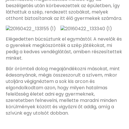
beszélgetés után körbevezettek az épületben, így
láthattuk a szép, rendezett szobákat, melyek
otthont biztosítanak az itt élő gyermekek számára.
Elégedetten búcsúztunk el egymástól. A nevelők és
a gyerekek megköszönték a szép játékokat, mi
pedig a kedves vendéglátást, amiben részesítettek
minket.
Bár örömteli dolog megajándékozni másokat, mint
édesanyának, mégis összeszorult a szívem, mikor
utoljára végignéztem a sok kis arcon és
elgondolkodtam azon, hogy milyen hatalmas
felelősség életet adni egy gyermeknek,
szeretetben felnevelni, mellette maradni minden
körülmények között és vigyázni őt addig, amíg a
szívünk egy utolsót dobban.