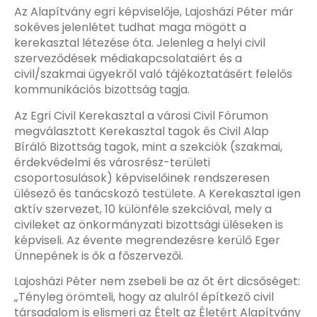
Az Alapítvány egri képviselője, Lajosházi Péter már
sokéves jelenlétet tudhat maga mögött a
kerekasztal létezése óta. Jelenleg a helyi civil
szerveződések médiakapcsolataiért és a
civil/szakmai ügyekről való tájékoztatásért felelős
kommunikációs bizottság tagja.
Az Egri Civil Kerekasztal a városi Civil Fórumon
megválasztott Kerekasztal tagok és Civil Alap
Bíráló Bizottság tagok, mint a szekciók (szakmai,
érdekvédelmi és városrész-területi
csoportosulások) képviselőinek rendszeresen
ülésező és tanácskozó testülete. A Kerekasztal igen
aktív szervezet, 10 különféle szekcióval, mely a
civileket az önkormányzati bizottsági üléseken is
képviseli. Az évente megrendezésre kerülő Eger
Ünnepének is ők a főszervezői.
Lajosházi Péter nem zsebeli be az őt ért dicsőséget:
„Tényleg örömteli, hogy az alulról építkező civil
társadalom is elismeri az Ételt az Életért Alapítvány