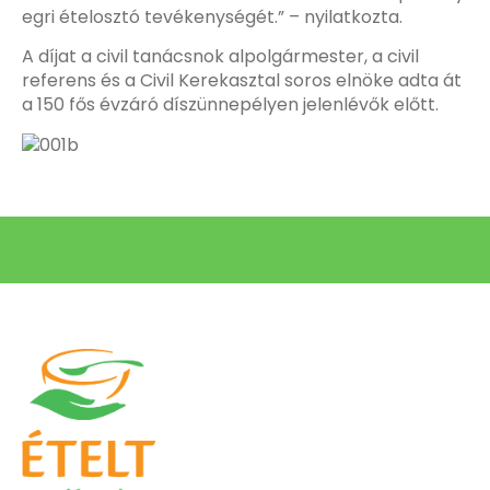
egri ételosztó tevékenységét.” – nyilatkozta.
A díjat a civil tanácsnok alpolgármester, a civil
referens és a Civil Kerekasztal soros elnöke adta át
a 150 fős évzáró díszünnepélyen jelenlévők előtt.