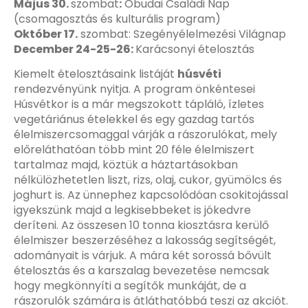
Május 30.
szombat
:
Óbudai Családi Nap
(csomagosztás és kulturális program)
Október 17.
szombat: Szegényélelmezési Világnap
December 24-25-26:
Karácsonyi ételosztás
Kiemelt ételosztásaink listáját
húsvéti
rendezvényünk nyitja. A program önkéntesei
Húsvétkor is a már megszokott tápláló, ízletes
vegetáriánus ételekkel és egy gazdag tartós
élelmiszercsomaggal várják a rászorulókat, mely
előreláthatóan több mint 20 féle élelmiszert
tartalmaz majd, köztük a háztartásokban
nélkülözhetetlen liszt, rizs, olaj, cukor, gyümölcs és
joghurt is. Az ünnephez kapcsolódóan csokitojással
igyekszünk majd a legkisebbeket is jókedvre
deríteni. Az összesen 10 tonna kiosztásra kerülő
élelmiszer beszerzéséhez a lakosság segítségét,
adományait is várjuk. A mára két sorossá bővült
ételosztás és a karszalag bevezetése nemcsak
hogy megkönnyíti a segítők munkáját, de a
rászorulók számára is átláthatóbbá teszi az akciót.