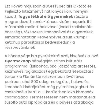
Ezt követi májusban a SOFI (Speciális Oktató és
Fejlesztő Intézmény) hátrányos körülmények
között,
fogyatékkal élő gyermekek
részére
megrendezett zenés-táncos vidám napunk. Itt
műsoraink mellett halavával (indiai tradicionális
édesség), rózsavizes limonádéval és a gyerekek
elmaradhatatlan kedvencével, a sült krumpli-
ketchup párosítással kedveskedünk a
résztvevőinknek.
A hónap vége is a gyerekekről szól, hisz övék a jövő.
Gyermeknap
hétvégéjén színes kulturális
programmal (lufibohóc, öko-játszóház, arcfestés,
kézműves foglalkozás) egybekötött ételosztást
tartunk a Flórián térrel szemben lévő füves
parkban, ahol 800 adag meleg étel, halava és
limonádé kísérőjeként még gyümölcs, joghurt és
csokoládé is kerül a III. kerületben lakó kismanók
csomagjába. Természetesen nem maradhat el a
tűzoltó autó kipróbálása és a bűvész attrakciója