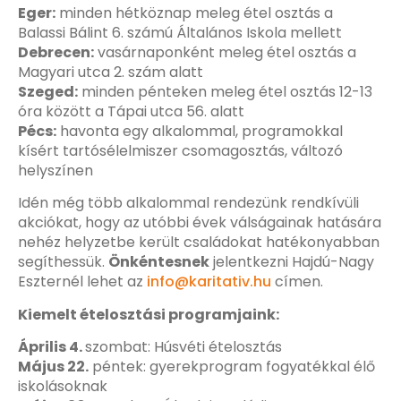
Eger:
minden hétköznap meleg étel osztás a
Balassi Bálint 6. számú Általános Iskola mellett
Debrecen:
vasárnaponként meleg étel osztás a
Magyari utca 2. szám alatt
Szeged:
minden pénteken meleg étel osztás 12-13
óra között a Tápai utca 56. alatt
Pécs:
havonta egy alkalommal, programokkal
kísért tartósélelmiszer csomagosztás, változó
helyszínen
Idén még több alkalommal rendezünk rendkívüli
akciókat, hogy az utóbbi évek válságainak hatására
nehéz helyzetbe került családokat hatékonyabban
segíthessük.
Önkéntesnek
jelentkezni Hajdú-Nagy
Eszternél lehet az
info@karitativ.hu
címen.
Kiemelt ételosztási programjaink:
Április 4.
szombat: Húsvéti ételosztás
Május 22.
péntek: gyerekprogram fogyatékkal élő
iskolásoknak