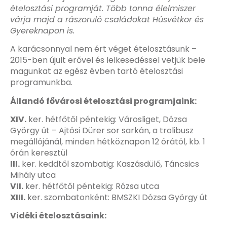
ételosztási programját.
Több tonna élelmiszer
várja majd a rászoruló családokat Húsvétkor és
Gyereknapon is.
A karácsonnyal nem ért véget ételosztásunk –
2015-ben újult erővel és lelkesedéssel vetjük bele
magunkat az egész évben tartó ételosztási
programunkba.
Állandó fővárosi ételosztási programjaink:
XIV.
ker. hétfőtől péntekig: Városliget, Dózsa
György út – Ajtósi Dürer sor sarkán, a trolibusz
megállójánál, minden hétköznapon 12 órától, kb. 1
órán keresztül
III.
ker. keddtől szombatig: Kaszásdülő, Táncsics
Mihály utca
VII.
ker. hétfőtől péntekig: Rózsa utca
XIII.
ker. szombatonként: BMSZKI Dózsa György út
Vidéki ételosztásaink: