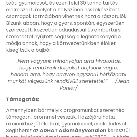
teát, gyümölcsöt, és ezen felül 30 tonna tartós
élelmiszert, melyet a helyszínen összekészített
csomagok formájában vihetnek haza a rászorulók.
Bízunk abban, hogy a gyors, spontán, egyszerűen
szervezett, közvetlen odaadással és embertársi
szeretettel nyújtott segítség a leghatékonyabb
módja annak, hogy a környezetünkben élőket
kisegítsük a bajból.
„Nem vagyunk mindnyájan arra hivatottak,
hogy rendkívüli dolgokat hajtsunk végre,
hanem arra, hogy nagyon egyszerű hétköznapi
munkát végezzünk rendkívüli szeretettel.” /Jean
Vanier/
Támogatás:
Amennyiben bármelyik programunkat szeretnéd
támogatni, örömmel vesszük. Hozzájárulhatsz
akciónkhoz játékokkal, gyümölccsel, csokoládéval.
Segíthetsz az
ADHAT Adományvonalon
keresztül