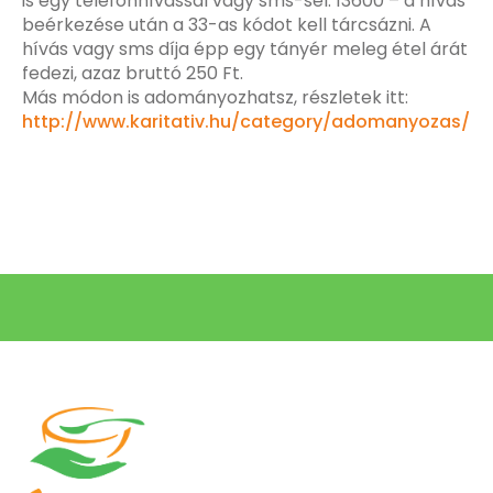
is egy telefonhívással vagy sms-sel: 13600 – a hívás
beérkezése után a 33-as kódot kell tárcsázni. A
hívás vagy sms díja épp egy tányér meleg étel árát
fedezi, azaz bruttó 250 Ft.
Más módon is adományozhatsz, részletek itt:
http://www.karitativ.hu/category/adomanyozas/