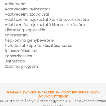
Adhatvonal
Adatvédelmi Nyilatkozat
Adatvédelmi szabályzat
Adatkezelési tájékoztató önkéntesek részére
Adatkezelési tájékoztató klienseink részére
Ellátottjogi képviselők
Impresszum
Népkonyha igénybevétele
Nyilatkozat képmás készítéséhez és
felhasználásához
Panaszkezelés
Sajtószoba
Szakmai program
SIVARAMA SWAMI
KRISNA.HU
KRISNA-VÖLGYI BÚCSÚ
FŐISKOLA
1%
GOVINDA ÉTTERMEK
ISKCON alapító Ācārya: Ő Isteni Kegyelme A. C. Bhaktivedanta Swami