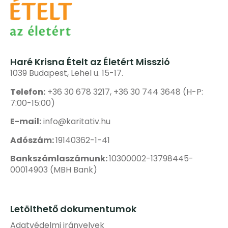
Haré Krisna Ételt az Életért Misszió
1039 Budapest, Lehel u. 15-17.
Telefon:
+36 30 678 3217, +36 30 744 3648 (H-P:
7:00-15:00)
E-mail:
info@karitativ.hu
Adószám:
19140362-1-41
Bankszámlaszámunk:
10300002-13798445-
00014903 (MBH Bank)
Letölthető dokumentumok
Adatvédelmi irányelvek