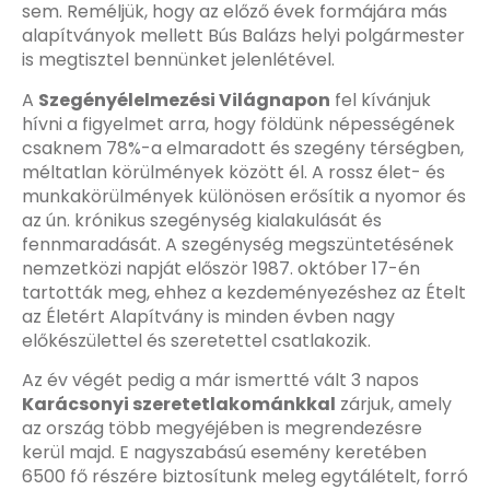
sem. Reméljük, hogy az előző évek formájára más
alapítványok mellett Bús Balázs helyi polgármester
is megtisztel bennünket jelenlétével.
A
Szegényélelmezési Világnapon
fel kívánjuk
hívni a figyelmet arra, hogy földünk népességének
csaknem 78%-a elmaradott és szegény térségben,
méltatlan körülmények között él. A rossz élet- és
munkakörülmények különösen erősítik a nyomor és
az ún. krónikus szegénység kialakulását és
fennmaradását. A szegénység megszüntetésének
nemzetközi napját először 1987. október 17-én
tartották meg, ehhez a kezdeményezéshez az Ételt
az Életért Alapítvány is minden évben nagy
előkészülettel és szeretettel csatlakozik.
Az év végét pedig a már ismertté vált 3 napos
Karácsonyi szeretetlakománkkal
zárjuk, amely
az ország több megyéjében is megrendezésre
kerül majd. E nagyszabású esemény keretében
6500 fő részére biztosítunk meleg egytálételt, forró