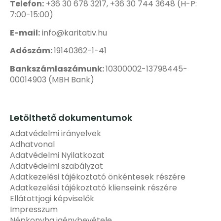
Telefon:
+36 30 678 3217, +36 30 744 3648 (H-P:
7:00-15:00)
E-mail:
info@karitativ.hu
Adószám:
19140362-1-41
Bankszámlaszámunk:
10300002-13798445-
00014903 (MBH Bank)
Letölthető dokumentumok
Adatvédelmi irányelvek
Adhatvonal
Adatvédelmi Nyilatkozat
Adatvédelmi szabályzat
Adatkezelési tájékoztató önkéntesek részére
Adatkezelési tájékoztató klienseink részére
Ellátottjogi képviselők
Impresszum
Népkonyha igénybevétele