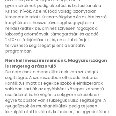
gyermekeknek pedig oktatást is biztosítanak a
Krisna-hívők. Az elhúzódó válság bizonytalan
kimenetele miatt Krisna-völgyben és az ételosztó
konyhákon is hosszú távú segítségnyújtásra
rendezkedtek be, amihez szívesen fogadják a
lakosság adományait, támogatását, és az adó
2×1%-os felajánlásokat is, ami stabil, és jól
tervezhető segítséget jelent a karitatív
programban.
Nem kell messzire mennünk, Magyarországon
is rengeteg a rászoruló
De nem csak a menekülteknek van szükségük
segítségre. A szomszédban elhúzódó háborús
konfliktus miatt az egekbe szökő élelmiszerárak
sakkban tartják az egyébként közepes keresetű
családokat is, hó végén a sokgyermekeseknek
egyre többször van szükségük külső segítségre. A
nyugdíjasok és munkanélküliek pedig teljesen
kiszolgáltatottá váltak, különösen, ha egyedül élnek