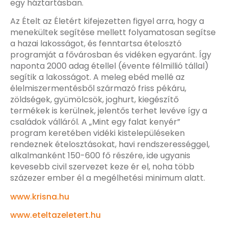
egy háztartásban.
Az Ételt az Életért kifejezetten figyel arra, hogy a
menekültek segítése mellett folyamatosan segítse
a hazai lakosságot, és fenntartsa ételosztó
programját a fővárosban és vidéken egyaránt. Így
naponta 2000 adag étellel (évente félmillió tállal)
segítik a lakosságot. A meleg ebéd mellé az
élelmiszermentésből származó friss pékáru,
zöldségek, gyümölcsök, joghurt, kiegészítő
termékek is kerülnek, jelentős terhet levéve így a
családok válláról. A „Mint egy falat kenyér”
program keretében vidéki kistelepüléseken
rendeznek ételosztásokat, havi rendszerességgel,
alkalmanként 150-600 fő részére, ide ugyanis
kevesebb civil szervezet keze ér el, noha több
százezer ember él a megélhetési minimum alatt.
www.krisna.hu
www.eteltazeletert.hu