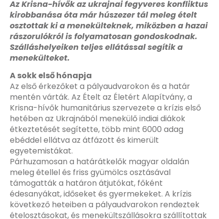
Az Krisna-hívők az ukrajnai fegyveres konfliktus
kirobbanása óta már húszezer tál meleg ételt
osztottak ki a menekülteknek, miközben a hazai
rászorulókról is folyamatosan gondoskodnak.
Szálláshelyeiken teljes ellátással segítik a
menekülteket.
A sokk első hónapja
Az első érkezőket a pályaudvarokon és a határ
mentén várták. Az Ételt az Életért Alapítvány, a
Krisna-hívők humanitárius szervezete a krízis első
hetében az Ukrajnából menekülő indiai diákok
étkeztetését segítette, több mint 6000 adag
ebéddel ellátva az átfázott és kimerült
egyetemistákat.
Párhuzamosan a határátkelők magyar oldalán
meleg étellel és friss gyümölcs osztásával
támogatták a határon átjutókat, főként
édesanyákat, időseket és gyermekeket. A krízis
következő heteiben a pályaudvarokon rendeztek
ételosztásokat, és menekültszállásokra szállítottak