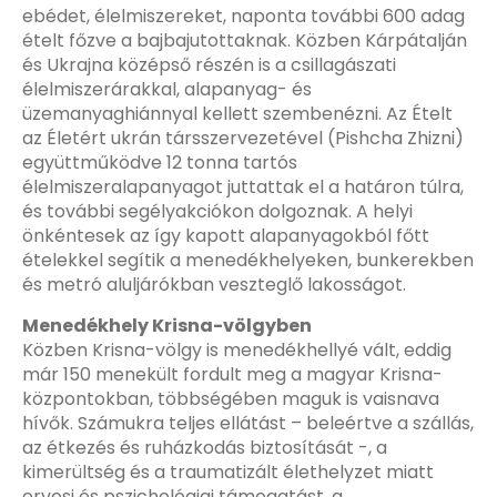
ebédet, élelmiszereket, naponta további 600 adag
ételt főzve a bajbajutottaknak. Közben Kárpátalján
és Ukrajna középső részén is a csillagászati
élelmiszerárakkal, alapanyag- és
üzemanyaghiánnyal kellett szembenézni. Az Ételt
az Életért ukrán társszervezetével (Pishcha Zhizni)
együttműködve 12 tonna tartós
élelmiszeralapanyagot juttattak el a határon túlra,
és további segélyakciókon dolgoznak. A helyi
önkéntesek az így kapott alapanyagokból főtt
ételekkel segítik a menedékhelyeken, bunkerekben
és metró aluljárókban veszteglő lakosságot.
Menedékhely Krisna-völgyben
Közben Krisna-völgy is menedékhellyé vált, eddig
már 150 menekült fordult meg a magyar Krisna-
központokban, többségében maguk is vaisnava
hívők. Számukra teljes ellátást – beleértve a szállás,
az étkezés és ruházkodás biztosítását -, a
kimerültség és a traumatizált élethelyzet miatt
orvosi és pszichológiai támogatást, a