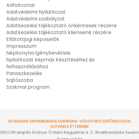
Adhatvonal
Adatvédelmi Nyilatkozat
Adatvédelmi szabályzat
Adatkezelési tájékoztató önkéntesek részére
Adatkezelési tájékoztató klienseink részére
Ellátottjogi képviselők
Impresszum
Népkonyha igénybevétele
Nyilatkozat képmás készítéséhez és
felhasználásához
Panaszkezelés
Sajtószoba
Szakmai program
SIVARAMA SWAMI
KRISNA.HU
KRISNA-VÖLGYI BÚCSÚ
FŐISKOLA
1%
GOVINDA ÉTTERMEK
ISKCON alapító Ācārya: Ő Isteni Kegyelme A. C. Bhaktivedanta Swami