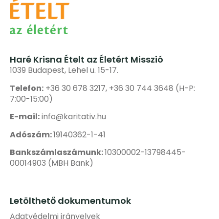
Haré Krisna Ételt az Életért Misszió
1039 Budapest, Lehel u. 15-17.
Telefon:
+36 30 678 3217, +36 30 744 3648 (H-P:
7:00-15:00)
E-mail:
info@karitativ.hu
Adószám:
19140362-1-41
Bankszámlaszámunk:
10300002-13798445-
00014903 (MBH Bank)
Letölthető dokumentumok
Adatvédelmi irányelvek