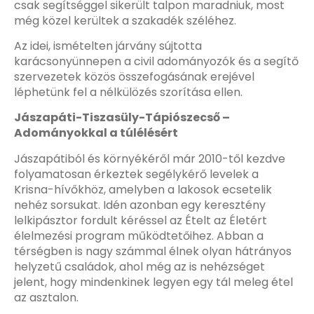
csak segítséggel sikerült talpon maradniuk, most
még közel kerültek a szakadék széléhez.
Az idei, ismételten járvány sújtotta
karácsonyünnepen a civil adományozók és a segítő
szervezetek közös összefogásának erejével
léphetünk fel a nélkülözés szorítása ellen.
Jászapáti-Tiszasüly-Tápiószecső –
Adományokkal a túlélésért
Jászapátiból és környékéről már 2010-től kezdve
folyamatosan érkeztek segélykérő levelek a
Krisna-hívőkhöz, amelyben a lakosok ecsetelik
nehéz sorsukat. Idén azonban egy keresztény
lelkipásztor fordult kéréssel az Ételt az Életért
élelmezési program működtetőihez. Abban a
térségben is nagy számmal élnek olyan hátrányos
helyzetű családok, ahol még az is nehézséget
jelent, hogy mindenkinek legyen egy tál meleg étel
az asztalon.