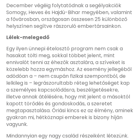
December végéig folytatódnak a segélyakciók
Somogy, Heves és Hajdú-Bihar megyében, valamint
a fővárosban, országosan összesen 25 különböző
helyszínen segítve rászoruló embertársainkon.
Lélek-melegedő
Egy ilyen ünnepi ételosztó program nem csak a
hasakat tölti meg, sokkal többet jelent, mint
ennivalót tenni az éhezők asztalára, a szíveket is
közelebb hozza egymáshoz. Az esemény jellegéből
adódóan a – nem csupán fizikai szempontból, de
lelkileg is – legrászorultabb réteg lehetőséget kap
a személyes kapcsolódásra, beszélgetésekre,
illetve annak átélésére, hogy mit jelent a másoktól
kapott törődés és gondoskodás, a szeretet
megtapasztalása. Óriási kincs ez az élmény, aminek
gyakran mi, hétköznapi emberek is bizony híján
vagyunk.
Mindannyian egy nagy család részeiként létezünk.