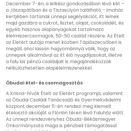
December 7-én, a lelkész gondozásában lévő két –
a Jászapátiban és a Tiszasülyön található – imaház
kertjében tartanak ünnepi segélyakciót, itt lelnek
majd gazdára a cukrot, lisztet, olajat, csokoládét, és
egyéb hasznos alapanyagokat tartalmazó
élelmiszercsomagok, 50-50 család részére. Az Ételt
az Életért autója menet közben Tápiószecsőben is
megáll, ahol lassan hagyománnyá válik, hogy az
ünnepek alkalmával az itt élő nyugdíjasokat, illetve
a falu kis pénzű családjait is megajándékozzák
nélkülözhetetlen alapélelmiszerekkel.
Óbudai étel- és csomagosztás
A Krisna-hívők Ételt az Életért programja, valamint
az Óbudai Családi Tanácsadó és Gyermekvédelmi
központ december 11-én rendezi meg kiemelt
ételosztó akcióját a Flórián téren lévő Faluház előtt.
Az ünnepi rendezvényhez Óbuda-Békásmegyer
Önkormányzata maga is pénzbeli támogatással