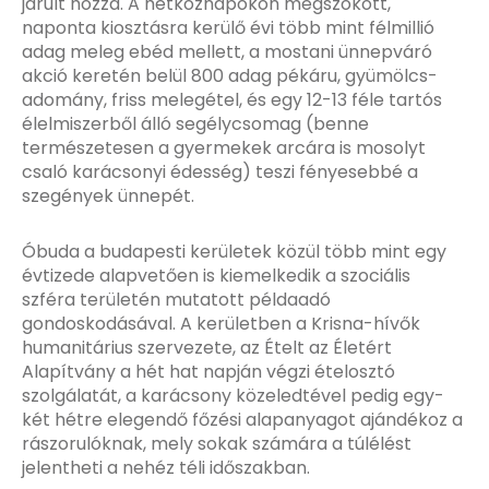
járult hozzá. A hétköznapokon megszokott,
naponta kiosztásra kerülő évi több mint félmillió
adag meleg ebéd mellett, a mostani ünnepváró
akció keretén belül 800 adag pékáru, gyümölcs-
adomány, friss melegétel, és egy 12-13 féle tartós
élelmiszerből álló segélycsomag (benne
természetesen a gyermekek arcára is mosolyt
csaló karácsonyi édesség) teszi fényesebbé a
szegények ünnepét.
Óbuda a budapesti kerületek közül több mint egy
évtizede alapvetően is kiemelkedik a szociális
szféra területén mutatott példaadó
gondoskodásával. A kerületben a Krisna-hívők
humanitárius szervezete, az Ételt az Életért
Alapítvány a hét hat napján végzi ételosztó
szolgálatát, a karácsony közeledtével pedig egy-
két hétre elegendő főzési alapanyagot ajándékoz a
rászorulóknak, mely sokak számára a túlélést
jelentheti a nehéz téli időszakban.