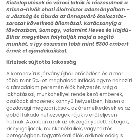
Kistelepülések és városi lakók is részesülnek a
Krisna-hívők eheti élelmiszer adományaiban –
a Jászság és Óbuda az ünnepváró ételosztás-
sorozat következő állomásai. Karácsonyig a
fővárosban, Somogy, valamint Heves és Hajdú-
Bihar megyében folytatják majd a segítő
munkát, s így összesen több mint 5300 embert
érnek el ajándékaikkal.
Krízisek sújtotta lakosság
A koronavírus járvány újbóli erősödése és a már
több mint 5%-ot meghaladó infláció egyre nehezíti
a társadalom peremén élők helyzetét. Még a
lakhatással, munkahellyel rendelkező emberek,
családok sincsenek könnyű helyzetben, hiszen a
gazdasági megszorítások, az áremelkedések és az
ebből fakadó nehézségek rájuk is erőteljesen
hatnak. Azonban azok az elszegényedett rétegek,
kisnyugdíjasok, munkanélküliek, vagy tartós
betegségben, fogyatékkal élők, akiknek eddig is