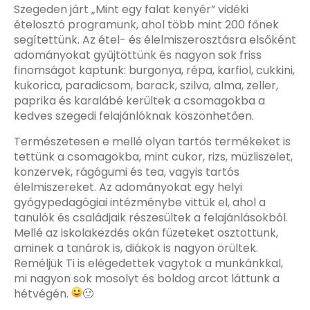
Szegeden járt „Mint egy falat kenyér” vidéki
ételosztó programunk, ahol több mint 200 főnek
segítettünk. Az étel- és élelmiszerosztásra elsőként
adományokat gyűjtöttünk és nagyon sok friss
finomságot kaptunk: burgonya, répa, karfiol, cukkini,
kukorica, paradicsom, barack, szilva, alma, zeller,
paprika és karalábé kerültek a csomagokba a
kedves szegedi felajánlóknak köszönhetően.
Természetesen e mellé olyan tartós termékeket is
tettünk a csomagokba, mint cukor, rizs, müzliszelet,
konzervek, rágógumi és tea, vagyis tartós
élelmiszereket. Az adományokat egy helyi
gyógypedagógiai intézménybe vittük el, ahol a
tanulók és családjaik részesültek a felajánlásokból.
Mellé az iskolakezdés okán füzeteket osztottunk,
aminek a tanárok is, diákok is nagyon örültek.
Reméljük Ti is elégedettek vagytok a munkánkkal,
mi nagyon sok mosolyt és boldog arcot láttunk a
hétvégén.
🙂