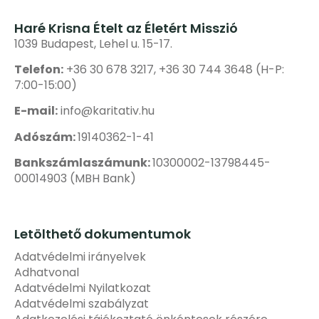
Haré Krisna Ételt az Életért Misszió
1039 Budapest, Lehel u. 15-17.
Telefon:
+36 30 678 3217, +36 30 744 3648 (H-P:
7:00-15:00)
E-mail:
info@karitativ.hu
Adószám:
19140362-1-41
Bankszámlaszámunk:
10300002-13798445-
00014903 (MBH Bank)
Letölthető dokumentumok
Adatvédelmi irányelvek
Adhatvonal
Adatvédelmi Nyilatkozat
Adatvédelmi szabályzat