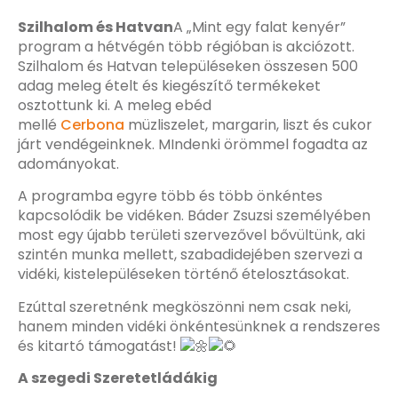
Szilhalom és Hatvan
A „Mint egy falat kenyér”
program a hétvégén több régióban is akciózott.
Szilhalom és Hatvan településeken összesen 500
adag meleg ételt és kiegészítő termékeket
osztottunk ki. A meleg ebéd
mellé
Cerbona
müzliszelet, margarin, liszt és cukor
járt vendégeinknek. MIndenki örömmel fogadta az
adományokat.
A programba egyre több és több önkéntes
kapcsolódik be vidéken. Báder Zsuzsi személyében
most egy újabb területi szervezővel bővültünk, aki
szintén munka mellett, szabadidejében szervezi a
vidéki, kistelepüléseken történő ételosztásokat.
Ezúttal szeretnénk megköszönni nem csak neki,
hanem minden vidéki önkéntesünknek a rendszeres
és kitartó támogatást!
A szegedi Szeretetládákig