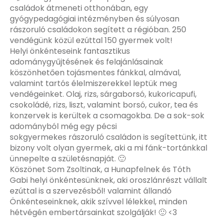
családok átmeneti otthonában, egy
gyógypedagógiai intézményben és súlyosan
rászoruló családokon segített a régióban. 250
vendégünk közül ezúttal 150 gyermek volt!
Helyi önkénteseink fantasztikus
adománygyűjtésének és felajánlásainak
köszönhetően tojásmentes fánkkal, almával,
valamint tartós élelmiszerekkel leptük meg
vendégeinket. Olaj, rizs, sárgaborsó, kukoricapufi,
csokoládé, rizs, liszt, valamint borsó, cukor, tea és
konzervek is kerültek a csomagokba. De a sok-sok
adományból még egy pécsi
sokgyermekes rászoruló családon is segítettünk, itt
bizony volt olyan gyermek, aki a mi fánk-tortánkkal
ünnepelte a születésnapját. 🙂
Köszönet Som Zsoltinak, a Hunapfelnek és Tóth
Gabi helyi önkéntesünknek, aki oroszlánrészt vállalt
ezúttal is a szervezésből! valamint állandó
Önkénteseinknek, akik szívvel lélekkel, minden
hétvégén embertársainkat szolgálják! 🙂 <3