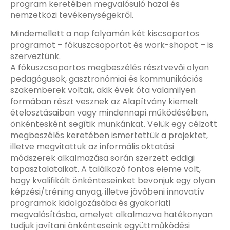
program keretében megvalósuló hazai és
nemzetközi tevékenységekről.
Mindemellett a nap folyamán két kiscsoportos
programot – fókuszcsoportot és work-shopot – is
szerveztünk.
A fókuszcsoportos megbeszélés résztvevői olyan
pedagógusok, gasztronómiai és kommunikációs
szakemberek voltak, akik évek óta valamilyen
formában részt vesznek az Alapítvány kiemelt
ételosztásaiban vagy mindennapi működésében,
önkéntesként segítik munkánkat. Velük egy célzott
megbeszélés keretében ismertettük a projektet,
illetve megvitattuk az informális oktatási
módszerek alkalmazása során szerzett eddigi
tapasztalataikat. A találkozó fontos eleme volt,
hogy kvalifikált önkénteseinket bevonjuk egy olyan
képzési/tréning anyag, illetve jövőbeni innovatív
programok kidolgozásába és gyakorlati
megvalósításba, amelyet alkalmazva hatékonyan
tudjuk javítani önkénteseink együttműködési