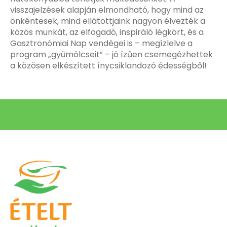
visszajelzések alapján elmondható, hogy mind az
önkéntesek, mind ellátottjaink nagyon élvezték a
közös munkát, az elfogadó, inspiráló légkört, és a
Gasztronómiai Nap vendégei is – megízlelve a
program „gyümölcseit” – jó ízűen csemegézhettek
a közösen elkészített ínycsiklandozó édességből!