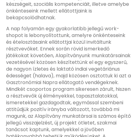
készségeit, szociális kompetenciáit, illetve amelybe
önkénteseink mellett ellátottjaink is
bekapcsolódhatnak.
A nap folyamán egy gyakorlatibb jellegű work-
shopot is lebonyolítottunk, amelyre önkénteseink
és ételosztásaink ellátottjai közül invitáltunk
résztvevőket. Ennek során rövid ismerkedő
játékokat követően, Alapítványunk munkatársainak
vezetésével közösen készítettünk el egy egyszerű,
de nagyon ízletes és laktató indiai vegetáriánus
édességet (halava), majd közösen osztottuk ki azt a
Gasztronómiai Napra ellátogató vendégeknek.
Mindkét csoportos program sikeresen zárult, hiszen
a résztvevők új élményekkel, tapasztalatokkal,
ismeretekkel gazdagodtak, egymással szembeni
attitűdjük pozitív irányba változott, továbbá mi
magunk, az Alapítvány munkatársai is számos építő
jellegű visszajelzést, új projekt ötletet, szakmai
tanácsot kaptunk, amelyekkel a jövőben
hatékonyabbá tehetjük működésünket. A