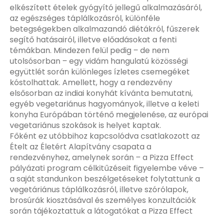
elkészített ételek gyógyító jellegű alkalmazásáról,
az egészséges táplálkozásról, különféle
betegségekben alkalmazandó diétákról, fűszerek
segítő hatásairól, illetve előadásokat a fenti
témákban. Mindezen felül pedig – de nem
utolsósorban – egy vidám hangulatú közösségi
együttlét során különleges ízletes csemegéket
kóstolhattak. Amellett, hogy a rendezvény
elsősorban az indiai konyhát kívánta bemutatni,
egyéb vegetariánus hagyományok, illetve a keleti
konyha Európában történő megjelenése, az európai
vegetariánus szokások is helyet kaptak.
Főként ez utóbbihoz kapcsolódva csatlakozott az
Ételt az Életért Alapítvány csapata a
rendezvényhez, amelynek során – a Pizza Effect
pályázati program célkitűzéseit figyelembe véve –
a saját standunkon beszélgetéseket folytattunk a
vegetáriánus táplálkozásról, illetve szórólapok,
brosúrák kiosztásával és személyes konzultációk
során tájékoztattuk a látogatókat a Pizza Effect