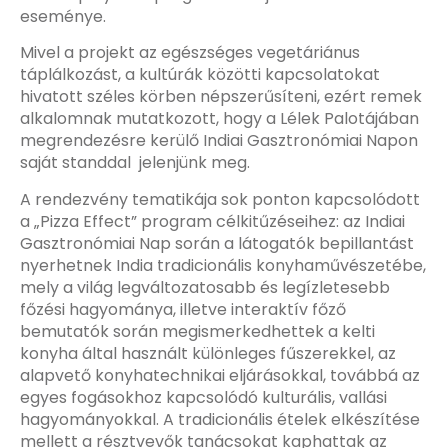
eseménye.
Mivel a projekt az egészséges vegetáriánus
táplálkozást, a kultúrák közötti kapcsolatokat
hivatott széles körben népszerűsíteni, ezért remek
alkalomnak mutatkozott, hogy a Lélek Palotájában
megrendezésre kerülő Indiai Gasztronómiai Napon
saját standdal jelenjünk meg.
A rendezvény tematikája sok ponton kapcsolódott
a „Pizza Effect” program célkitűzéseihez: az Indiai
Gasztronómiai Nap során a látogatók bepillantást
nyerhetnek India tradicionális konyhaművészetébe,
mely a világ legváltozatosabb és legízletesebb
főzési hagyománya, illetve interaktív főző
bemutatók során megismerkedhettek a kelti
konyha által használt különleges fűszerekkel, az
alapvető konyhatechnikai eljárásokkal, továbbá az
egyes fogásokhoz kapcsolódó kulturális, vallási
hagyományokkal. A tradicionális ételek elkészítése
mellett a résztvevők tanácsokat kaphattak az