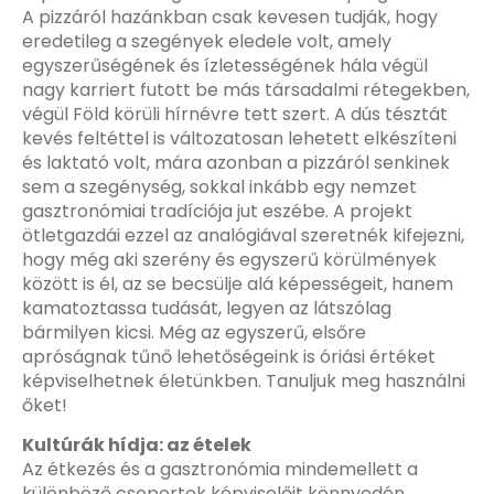
A pizzáról hazánkban csak kevesen tudják, hogy
eredetileg a szegények eledele volt, amely
egyszerűségének és ízletességének hála végül
nagy karriert futott be más társadalmi rétegekben,
végül Föld körüli hírnévre tett szert. A dús tésztát
kevés feltéttel is változatosan lehetett elkészíteni
és laktató volt, mára azonban a pizzáról senkinek
sem a szegénység, sokkal inkább egy nemzet
gasztronómiai tradíciója jut eszébe. A projekt
ötletgazdái ezzel az analógiával szeretnék kifejezni,
hogy még aki szerény és egyszerű körülmények
között is él, az se becsülje alá képességeit, hanem
kamatoztassa tudását, legyen az látszólag
bármilyen kicsi. Még az egyszerű, elsőre
apróságnak tűnő lehetőségeink is óriási értéket
képviselhetnek életünkben. Tanuljuk meg használni
őket!
Kultúrák hídja: az ételek
Az étkezés és a gasztronómia mindemellett a
különböző csoportok képviselőit könnyedén