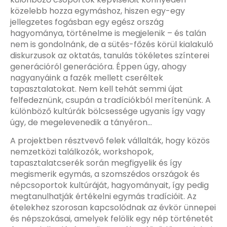
közelebb hozza egymáshoz, hiszen egy-egy
jellegzetes fogásban egy egész ország
hagyománya, történelme is megjelenik – és talán
nem is gondolnánk, de a sütés-főzés körül kialakuló
diskurzusok az oktatás, tanulás tökéletes színterei
generációról generációra. Éppen úgy, ahogy
nagyanyáink a fazék mellett cseréltek
tapasztalatokat. Nem kell tehát semmi újat
felfedeznünk, csupán a tradíciókból merítenünk. A
különböző kultúrák bölcsessége ugyanis így vagy
úgy, de megelevenedik a tányéron…
A projektben résztvevő felek vállalták, hogy közös
nemzetközi találkozók, workshopok,
tapasztalatcserék során megfigyelik és így
megismerik egymás, a szomszédos országok és
népcsoportok kultúráját, hagyományait, így pedig
megtanulhatják értékelni egymás tradícióit. Az
ételekhez szorosan kapcsolódnak az évkör ünnepei
és népszokásai, amelyek felölik egy nép történetét