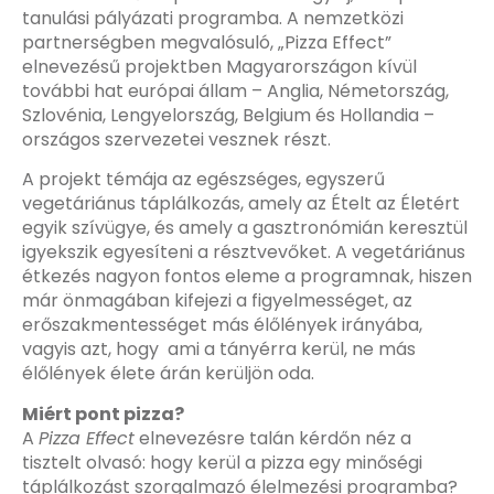
tanulási pályázati programba. A nemzetközi
partnerségben megvalósuló, „Pizza Effect”
elnevezésű projektben Magyarországon kívül
további hat európai állam – Anglia, Németország,
Szlovénia, Lengyelország, Belgium és Hollandia –
országos szervezetei vesznek részt.
A projekt témája az egészséges, egyszerű
vegetáriánus táplálkozás, amely az Ételt az Életért
egyik szívügye, és amely a gasztronómián keresztül
igyekszik egyesíteni a résztvevőket. A vegetáriánus
étkezés nagyon fontos eleme a programnak, hiszen
már önmagában kifejezi a figyelmességet, az
erőszakmentességet más élőlények irányába,
vagyis azt, hogy ami a tányérra kerül, ne más
élőlények élete árán kerüljön oda.
Miért pont pizza?
A
Pizza Effect
elnevezésre talán kérdőn néz a
tisztelt olvasó: hogy kerül a pizza egy minőségi
táplálkozást szorgalmazó élelmezési programba?