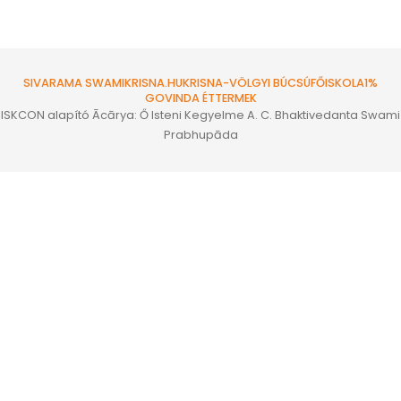
SIVARAMA SWAMI
KRISNA.HU
KRISNA-VÖLGYI BÚCSÚ
FŐISKOLA
1%
GOVINDA ÉTTERMEK
ISKCON alapító Ācārya: Ő Isteni Kegyelme A. C. Bhaktivedanta Swami
Prabhupāda