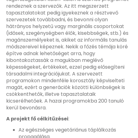
rendeznek a szervezők. Az itt megszerzett
tapasztalatokat pedig igyekeznek a résztvevő
szervezetek továbbadni, és bevonni olyan
hátrányos helyzetű vagy marginális csoportokat
(idősek, szegénységben élők, kisebbségek, stb.) és
magánszemélyeket is, akiket az informális tanulás
módszereivel képeznek. Nekik a főzés témája köré
építve adnak lehetőséget arra, hogy
kibontakoztassák a magukban meglévő
képességeket, értékeket, ezzel pedig elősegíteni
társadalmi integrációjukat. A szervezett
programokon mindenféle korosztály képviselteti
magát, ezért a generációk közötti különbségek is
csökkenthetők, illetve tapasztalataik
kicserélhetőek. A hazai programokba 200 tanuló
kerül bevonásra.
A projekt fő célkitűzései
:
Az egészséges vegetáriánus táplálkozás
propagálása.