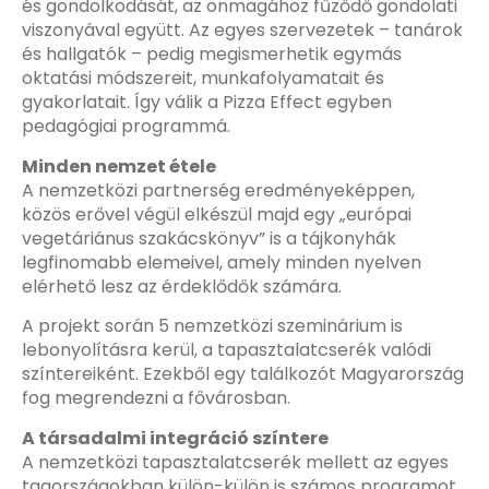
és gondolkodását, az önmagához fűződő gondolati
viszonyával együtt. Az egyes szervezetek – tanárok
és hallgatók – pedig megismerhetik egymás
oktatási módszereit, munkafolyamatait és
gyakorlatait. Így válik a Pizza Effect egyben
pedagógiai programmá.
Minden nemzet étele
A nemzetközi partnerség eredményeképpen,
közös erővel végül elkészül majd egy „európai
vegetáriánus szakácskönyv” is a tájkonyhák
legfinomabb elemeivel, amely minden nyelven
elérhető lesz az érdeklődők számára.
A projekt során 5 nemzetközi szeminárium is
lebonyolításra kerül, a tapasztalatcserék valódi
színtereiként. Ezekből egy találkozót Magyarország
fog megrendezni a fővárosban.
A társadalmi integráció színtere
A nemzetközi tapasztalatcserék mellett az egyes
tagországokban külön-külön is számos programot