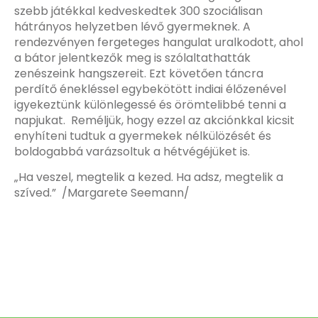
szebb játékkal kedveskedtek 300 szociálisan
hátrányos helyzetben lévő gyermeknek. A
rendezvényen fergeteges hangulat uralkodott, ahol
a bátor jelentkezők meg is szólaltathatták
zenészeink hangszereit. Ezt követően táncra
perdítő énekléssel egybekötött indiai élőzenével
igyekeztünk különlegessé és örömtelibbé tenni a
napjukat. Reméljük, hogy ezzel az akciónkkal kicsit
enyhíteni tudtuk a gyermekek nélkülözését és
boldogabbá varázsoltuk a hétvégéjüket is.
„Ha veszel, megtelik a kezed. Ha adsz, megtelik a
szíved.” /Margarete Seemann/