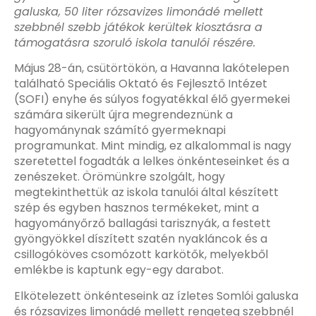
galuska, 50 liter rózsavizes limonádé mellett
szebbnél szebb játékok kerültek kiosztásra a
támogatásra szoruló iskola tanulói részére.
Május 28-án, csütörtökön, a Havanna lakótelepen
található Speciális Oktató és Fejlesztő Intézet
(SOFI) enyhe és súlyos fogyatékkal élő gyermekei
számára sikerült újra megrendeznünk a
hagyománynak számító gyermeknapi
programunkat. Mint mindig, ez alkalommal is nagy
szeretettel fogadták a lelkes önkénteseinket és a
zenészeket. Örömünkre szolgált, hogy
megtekinthettük az iskola tanulói által készített
szép és egyben hasznos termékeket, mint a
hagyományőrző ballagási tarisznyák, a festett
gyöngyökkel díszített szatén nyakláncok és a
csillogóköves csomózott karkötők, melyekből
emlékbe is kaptunk egy-egy darabot.
Elkötelezett önkénteseink az ízletes Somlói galuska
és rózsavizes limonádé mellett rengeteg szebbnél