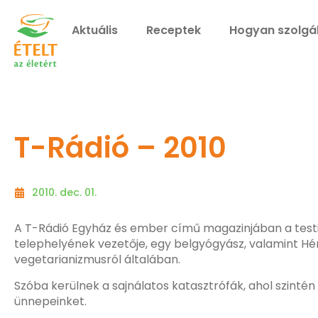
Aktuális
Receptek
Hogyan szolgá
T-Rádió – 2010
2010. dec. 01.
A T-Rádió Egyház és ember című magazinjában a testile
telephelyének vezetője, egy belgyógyász, valamint Hé
vegetarianizmusról általában.
Szóba kerülnek a sajnálatos katasztrófák, ahol szintén 
ünnepeinket.