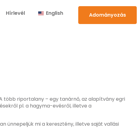
Hírlevél
English
Adományozás
 több riportalany – egy tanárnő, az alapítvány egri
ekről pl. a hagyma-evésről, illetve a
n ünnepeljük mi a keresztény, illetve saját vallási