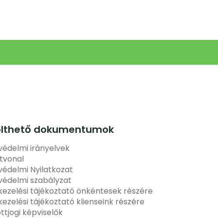
ölthető dokumentumok
édelmi irányelvek
tvonal
édelmi Nyilatkozat
védelmi szabályzat
ezelési tájékoztató önkéntesek részére
ezelési tájékoztató klienseink részére
ottjogi képviselők