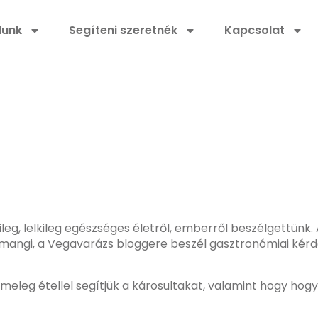
lunk
Segíteni szeretnék
Kapcsolat
g, lelkileg egészséges életről, emberről beszélgettünk. A
mangi, a Vegavarázs bloggere beszél gasztronómiai kérdés
meleg étellel segítjük a károsultakat, valamint hogy hogya