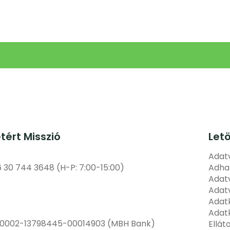
etért Misszió
Let
Adatv
6 30 744 3648 (H-P: 7:00-15:00)
Adha
Adatv
Adat
Adatk
Adatk
00002-13798445-00014903 (MBH Bank)
Ellát