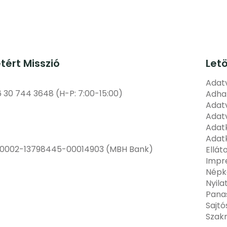
etért Misszió
Let
Adatv
6 30 744 3648 (H-P: 7:00-15:00)
Adha
Adatv
Adat
Adatk
Adatk
00002-13798445-00014903 (MBH Bank)
Ellát
Impr
Népk
Nyila
Pana
Sajt
Szak