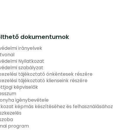
ölthető dokumentumok
édelmi irányelvek
tvonal
édelmi Nyilatkozat
védelmi szabályzat
ezelési tájékoztató önkéntesek részére
ezelési tájékoztató klienseink részére
ottjogi képviselők
esszum
onyha igénybevétele
tkozat képmás készítéséhez és felhasználásához
szkezelés
ószoba
mai program