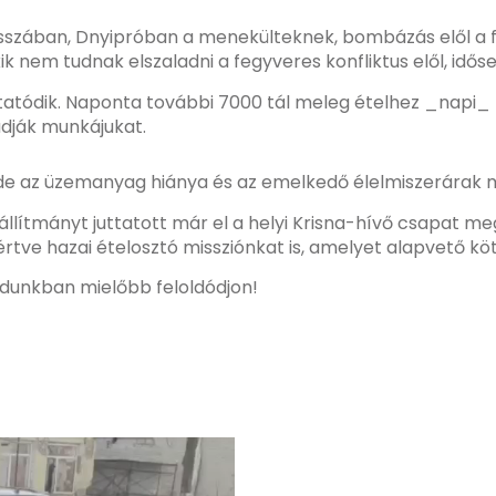
esszában, Dnyipróban a menekülteknek, bombázás elől a f
k nem tudnak elszaladni a fegyveres konfliktus elől, idő
folytatódik. Naponta további 7000 tál meleg ételhez _napi
udják munkájukat.
l, de az üzemanyag hiánya és az emelkedő élelmiszerárak m
szállítmányt juttatott már el a helyi Krisna-hívő csapat 
rtve hazai ételosztó missziónkat is, amelyet alapvető k
édunkban mielőbb feloldódjon!