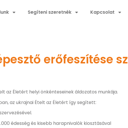
lunk
Segíteni szeretnék
Kapcsolat
képesztő erőfeszítése
elt az Életért helyi önkénteseinek áldozatos munkája.
n, az ukrajnai Ételt az Életért így segített:
 szervezésével.
3.000 édesség és kisebb harapnivalók kiosztásával