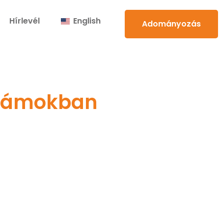
Hírlevél
English
Adományozás
 számokban