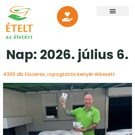
Nap:
2026. július 6.
4300 db fűszeres, ropogtatós kenyér érkezett