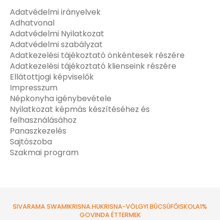
Adatvédelmi irányelvek
Adhatvonal
Adatvédelmi Nyilatkozat
Adatvédelmi szabályzat
Adatkezelési tájékoztató önkéntesek részére
Adatkezelési tájékoztató klienseink részére
Ellátottjogi képviselők
Impresszum
Népkonyha igénybevétele
Nyilatkozat képmás készítéséhez és
felhasználásához
Panaszkezelés
Sajtószoba
Szakmai program
SIVARAMA SWAMI
KRISNA.HU
KRISNA-VÖLGYI BÚCSÚ
FŐISKOLA
1%
GOVINDA ÉTTERMEK