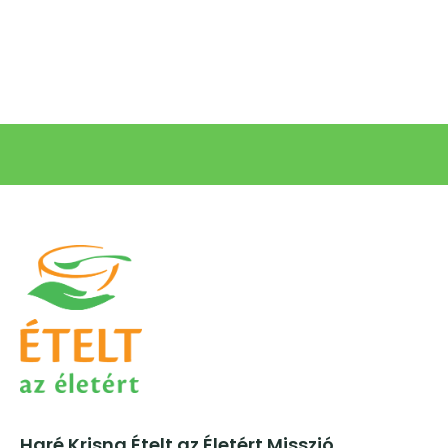
Haré Krisna Ételt az Életért Misszió