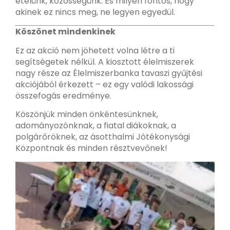
ételünk, közösségünk. És milyen fontos, hogy
akinek ez nincs meg, ne legyen egyedül.
Köszönet mindenkinek
Ez az akció nem jöhetett volna létre a ti
segítségetek nélkül. A kiosztott élelmiszerek
nagy része az Élelmiszerbanka tavaszi gyűjtési
akciójából érkezett – ez egy valódi lakossági
összefogás eredménye.
Köszönjük minden önkéntesünknek,
adományozónknak, a fiatal diákoknak, a
polgárőröknek, az ásotthalmi Jótékonysági
Központnak és minden résztvevőnek!