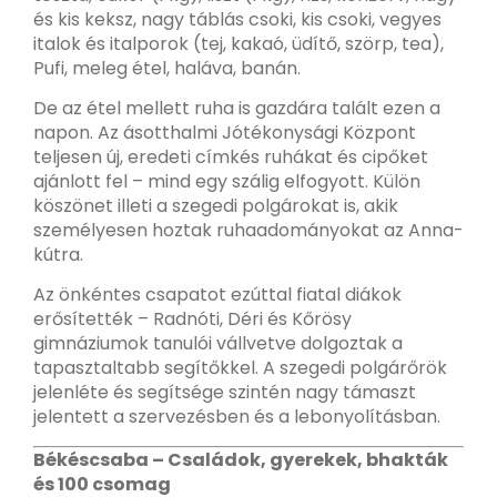
és kis keksz, nagy táblás csoki, kis csoki, vegyes
italok és italporok (tej, kakaó, üdítő, szörp, tea),
Pufi, meleg étel, haláva, banán.
De az étel mellett ruha is gazdára talált ezen a
napon. Az ásotthalmi Jótékonysági Központ
teljesen új, eredeti címkés ruhákat és cipőket
ajánlott fel – mind egy szálig elfogyott. Külön
köszönet illeti a szegedi polgárokat is, akik
személyesen hoztak ruhaadományokat az Anna-
kútra.
Az önkéntes csapatot ezúttal fiatal diákok
erősítették – Radnóti, Déri és Kőrösy
gimnáziumok tanulói vállvetve dolgoztak a
tapasztaltabb segítőkkel. A szegedi polgárőrök
jelenléte és segítsége szintén nagy támaszt
jelentett a szervezésben és a lebonyolításban.
Békéscsaba – Családok, gyerekek, bhakták
és 100 csomag