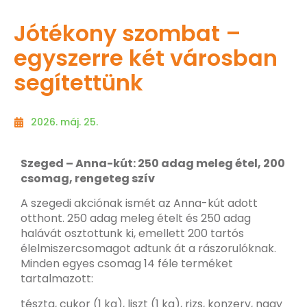
Jótékony szombat –
egyszerre két városban
segítettünk
2026. máj. 25.
Szeged – Anna-kút: 250 adag meleg étel, 200
csomag, rengeteg szív
A szegedi akciónak ismét az Anna-kút adott
otthont. 250 adag meleg ételt és 250 adag
halávát osztottunk ki, emellett 200 tartós
élelmiszercsomagot adtunk át a rászorulóknak.
Minden egyes csomag 14 féle terméket
tartalmazott:
tészta, cukor (1 kg), liszt (1 kg), rizs, konzerv, nagy