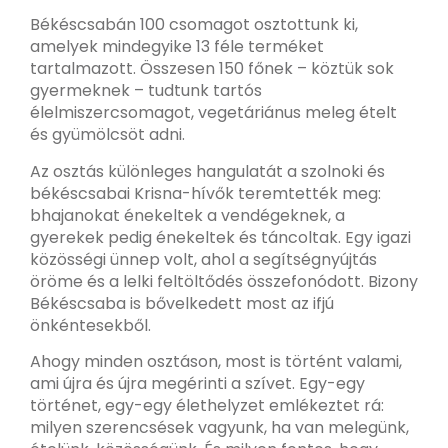
Békéscsabán 100 csomagot osztottunk ki,
amelyek mindegyike 13 féle terméket
tartalmazott. Összesen 150 főnek – köztük sok
gyermeknek – tudtunk tartós
élelmiszercsomagot, vegetáriánus meleg ételt
és gyümölcsöt adni.
Az osztás különleges hangulatát a szolnoki és
békéscsabai Krisna-hívők teremtették meg:
bhajanokat énekeltek a vendégeknek, a
gyerekek pedig énekeltek és táncoltak. Egy igazi
közösségi ünnep volt, ahol a segítségnyújtás
öröme és a lelki feltöltődés összefonódott. Bizony
Békéscsaba is bővelkedett most az ifjú
önkéntesekből.
Ahogy minden osztáson, most is történt valami,
ami újra és újra megérinti a szívet. Egy-egy
történet, egy-egy élethelyzet emlékeztet rá:
milyen szerencsések vagyunk, ha van melegünk,