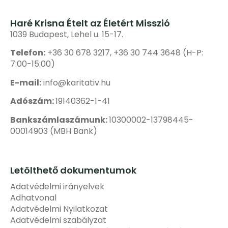
Haré Krisna Ételt az Életért Misszió
1039 Budapest, Lehel u. 15-17.
Telefon:
+36 30 678 3217, +36 30 744 3648 (H-P:
7:00-15:00)
E-mail:
info@karitativ.hu
Adószám:
19140362-1-41
Bankszámlaszámunk:
10300002-13798445-
00014903 (MBH Bank)
Letölthető dokumentumok
Adatvédelmi irányelvek
Adhatvonal
Adatvédelmi Nyilatkozat
Adatvédelmi szabályzat