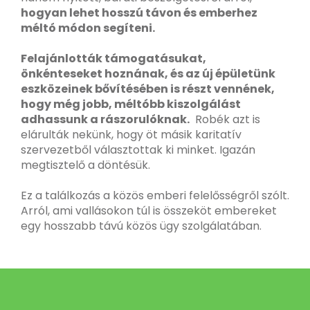
hogyan lehet hosszú távon és emberhez
méltó módon segíteni.
Felajánlották támogatásukat,
önkénteseket hoznának, és az új épületünk
eszközeinek bővítésében is részt vennének,
hogy még jobb, méltóbb kiszolgálást
adhassunk a rászorulóknak.
Robék azt is
elárulták nekünk, hogy öt másik karitatív
szervezetből választottak ki minket. Igazán
megtisztelő a döntésük.
Ez a találkozás a közös emberi felelősségről szólt.
Arról, ami vallásokon túl is összeköt embereket
egy hosszabb távú közös ügy szolgálatában.