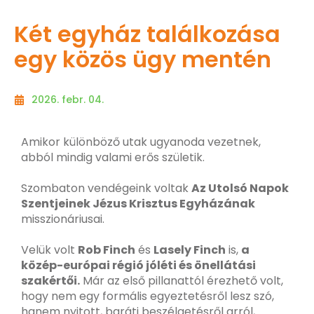
Két egyház találkozása
egy közös ügy mentén
2026. febr. 04.
Amikor különböző utak ugyanoda vezetnek,
abból mindig valami erős születik.
Szombaton vendégeink voltak
Az Utolsó Napok
Szentjeinek Jézus Krisztus Egyházának
misszionáriusai.
Velük volt
Rob Finch
és
Lasely Finch
is,
a
közép-európai régió jóléti és önellátási
szakértői.
Már az első pillanattól érezhető volt,
hogy nem egy formális egyeztetésről lesz szó,
hanem nyitott, baráti beszélgetésről arról,