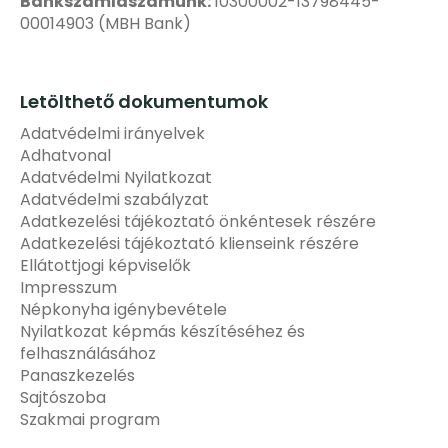
Bankszámlaszámunk:
10300002-13798445-
00014903 (MBH Bank)
Letölthető dokumentumok
Adatvédelmi irányelvek
Adhatvonal
Adatvédelmi Nyilatkozat
Adatvédelmi szabályzat
Adatkezelési tájékoztató önkéntesek részére
Adatkezelési tájékoztató klienseink részére
Ellátottjogi képviselők
Impresszum
Népkonyha igénybevétele
Nyilatkozat képmás készítéséhez és
felhasználásához
Panaszkezelés
Sajtószoba
Szakmai program