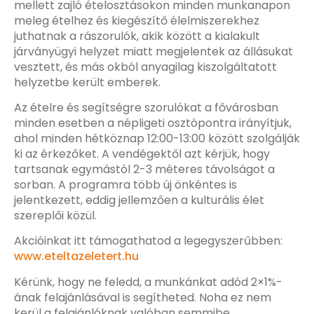
mellett zajló ételosztásokon minden munkanapon
meleg ételhez és kiegészítő élelmiszerekhez
juthatnak a rászorulók, akik között a kialakult
járványügyi helyzet miatt megjelentek az állásukat
vesztett, és más okból anyagilag kiszolgáltatott
helyzetbe került emberek.
Az ételre és segítségre szorulókat a fővárosban
minden esetben a népligeti osztópontra irányítjuk,
ahol minden hétköznap 12:00-13:00 között szolgálják
ki az érkezőket. A vendégektől azt kérjük, hogy
tartsanak egymástól 2-3 méteres távolságot a
sorban. A programra több új önkéntes is
jelentkezett, eddig jellemzően a kulturális élet
szereplői közül.
Akcióinkat itt támogathatod a legegyszerűbben:
www.eteltazeletert.hu
Kérünk, hogy ne feledd, a munkánkat adód 2×1%-
ának felajánlásával is segítheted. Noha ez nem
kerül a felajánlóknak valóban semmibe,