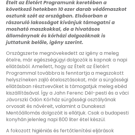
Ételt az Életért Programunk keretében a
következő hetekben 10 ezer darab védőmaszkot
osztunk szét az országban. Elsősorban a
rászoruló lakosságot kívánjuk támogatni a
mosható maszkokkal, de a hivatásos
állománynak és kórházi dolgozóknak is
juttatunk belőle, igény szerint.
Országszerte megnövekedett az igény a meleg
ételre, már egészségügyi dolgozók is kapnak a napi
ellátásból. Amellett, hogy az Ételt az Életért
Programmal továbbra is fenntartja a megszokott
helyszíneken zajló ételosztásokat, már a sürgősségi
ellátásban résztvevőket is támogatjuk meleg ebéd
kiszállításával. Így a Jahn Ferenc Dél-pesti és a váci
Jávorszki Ödön Kórház sürgősségi osztályának
orvosait és nővéreit, valamint a Dunakeszi
Mentőállomás dolgozóit is ellátjuk. Csak a budapesti
konyhán jelenleg napi 800 liter étel készül.
A fokozott higiéniás és fertőtlenítési eljárások