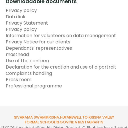
Downloadable documents
Privacy policy
Data link
Privacy Statement
Privacy policy
Information for volunteers on data management
Privacy Notice for our clients
Dependants' representatives
masthead
Use of the canteen
Declaration for the creation and use of a portrait
Complaints handling
Press room
Professional programme
SIVARAMA SWAMI
KRISNA.HU
FAREWELL TO KRISNA VALLEY
FORMAL SCHOOL
1%
GOVINDA RESTAURANTS
ISKCON founder Ācārya: His Divine Grace A. C. Bhaktivedanta Swami