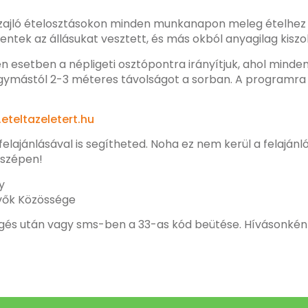
ett zajló ételosztásokon minden munkanapon meleg ételhez 
elentek az állásukat vesztett, és más okból anyagilag kisz
 esetben a népligeti osztópontra irányítjuk, ahol minden 
gymástól 2-3 méteres távolságot a sorban. A programra tö
eteltazeletert.hu
lajánlásával is segítheted. Noha ez nem kerül a felaján
 szépen!
y
ívők Közössége
és után vagy sms-ben a 33-as kód beütése. Hívásonként 