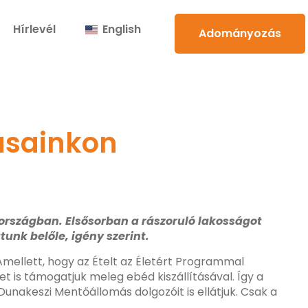
Hírlevél
English
Adományozás
ásainkon
országban. Elsősorban a rászoruló lakosságot
unk belőle, igény szerint.
mellett, hogy az Ételt az Életért Programmal
t is támogatjuk meleg ebéd kiszállításával. Így a
Dunakeszi Mentőállomás dolgozóit is ellátjuk. Csak a