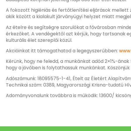
A fokozott higiéniás és fertőtlenítési eljárások mell
akik között a kialakult járványügyi helyzet miatt megj
Az ételre és segítségre szorulókat a fővárosban minden
érkezőket. A vendégektől azt kérjük, hogy tartsanak e
kulturális élet szereplői közül.
Akcióinkat itt támogathatod a legegyszerűbben:
www.
Kérünk, hogy ne feledd, a munkánkat adód 2×1%-ának fe
hogy a jövőben is folytathassuk munkánkat. Köszönjük
Adószámunk: 18095575-1-41, Ételt az Életért Alapítván
Technikai szám: 0389, Magyarországi Krisna-tudatú H
Adományvonalunk továbbra is működik: 13600/ kicsöng