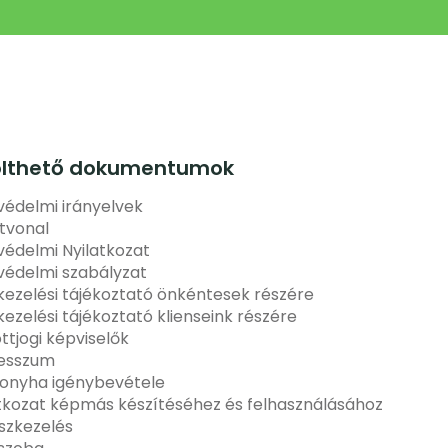
ölthető dokumentumok
édelmi irányelvek
tvonal
édelmi Nyilatkozat
védelmi szabályzat
ezelési tájékoztató önkéntesek részére
ezelési tájékoztató klienseink részére
ottjogi képviselők
esszum
onyha igénybevétele
tkozat képmás készítéséhez és felhasználásához
szkezelés