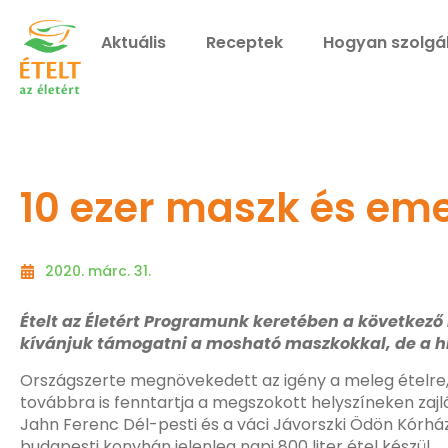
Aktuális
Receptek
Hogyan szolgá
10 ezer maszk és em
2020. márc. 31.
Ételt az Életért Programunk keretében a következő
kívánjuk támogatni a mosható maszkokkal, de a hiv
Országszerte megnövekedett az igény a meleg ételre, 
továbbra is fenntartja a megszokott helyszíneken zajló
Jahn Ferenc Dél-pesti és a váci Jávorszki Ödön Kórház 
budapesti konyhán jelenleg napi 800 liter étel készül.