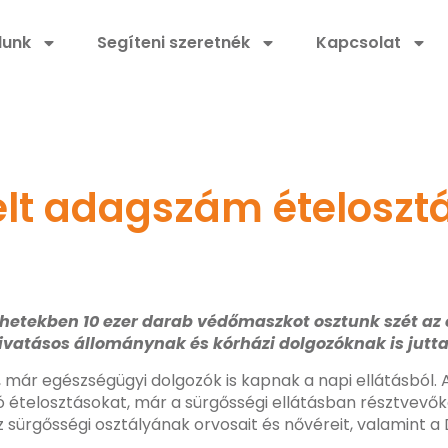
lunk
Segíteni szeretnék
Kapcsolat
elt adagszám ételoszt
 hetekben 10 ezer darab védőmaszkot osztunk szét az 
atásos állománynak és kórházi dolgozóknak is juttat
már egészségügyi dolgozók is kapnak a napi ellátásból. A
 ételosztásokat, már a sürgősségi ellátásban résztvevőke
sürgősségi osztályának orvosait és nővéreit, valamint a 