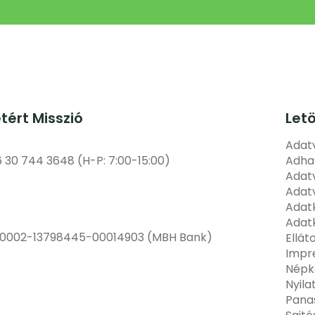
etért Misszió
Let
Adatv
6 30 744 3648 (H-P: 7:00-15:00)
Adha
Adatv
Adat
Adatk
Adatk
00002-13798445-00014903 (MBH Bank)
Ellát
Impr
Népk
Nyila
Pana