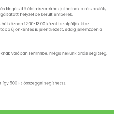
és kiegészítő élelmiszerekhez juthatnak a rászorulók,
olgáltatott helyzetbe került emberek.
hétköznap 12:00-13:00 között szolgálják ki az
bb új önkéntes is jelentkezett, eddig jellemzően a
lóknak valóban semmibe, mégis nekünk óriási segítség,
így 500 Ft összeggel segíthetsz.